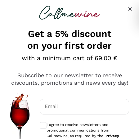
Skip to content
Describe what you are looking for
Get a 5% discount
on your first order
Ottimo
with a minimum cart of 69,00 €
4,5
/5
2.566
Subscribe to our newsletter to receive
recensioni
discounts, promotions and news every day!
Le nostre recensioni a 4 e 5 stelle.
Clicca qui per leggerle tutte >
Email
Precedente
Successivo
Optional consents to receive communicat
I agree to receive newsletters and
Ieri
promotional communications from
Ordine tutto ok, niente da dire a riguardo. Il sito in se
Callmewine, as required by the .
Privacy