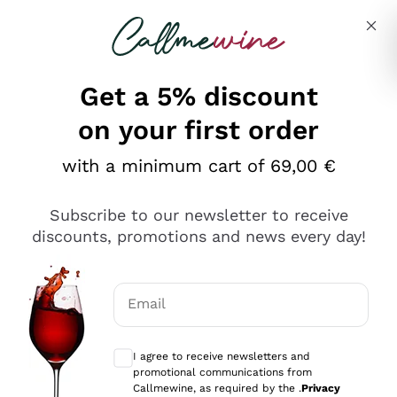
Skip to content
Describe what you are looking for
Get a 5% discount
on your first order
Ottimo
with a minimum cart of 69,00 €
4,5
/5
2.566
Subscribe to our newsletter to receive
recensioni
discounts, promotions and news every day!
Le nostre recensioni a 4 e 5 stelle.
Clicca qui per leggerle tutte >
Email
Precedente
Successivo
Optional consents to receive communicat
I agree to receive newsletters and
Oggi
promotional communications from
Ordine tutto ok, niente da dire a riguardo. Il sito in se
Callmewine, as required by the .
Privacy