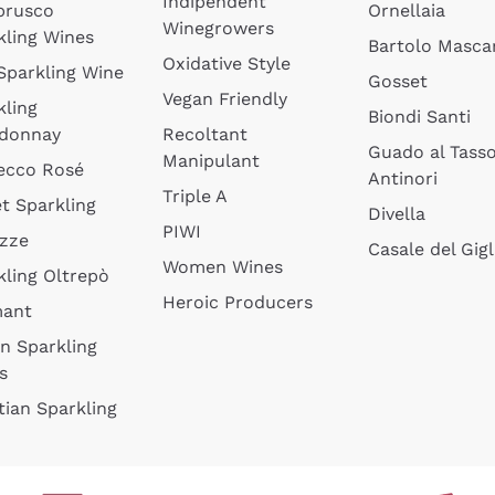
Indipendent
brusco
Ornellaia
Winegrowers
kling Wines
Bartolo Mascar
Oxidative Style
 Sparkling Wine
Gosset
Vegan Friendly
kling
Biondi Santi
donnay
Recoltant
Guado al Tass
Manipulant
ecco Rosé
Antinori
Triple A
t Sparkling
Divella
PIWI
izze
Casale del Gigl
Women Wines
kling Oltrepò
Heroic Producers
mant
an Sparkling
s
tian Sparkling