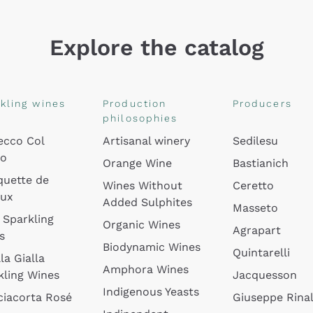
Explore the catalog
kling wines
Production
Producers
philosophies
ecco Col
Artisanal winery
Sedilesu
do
Orange Wine
Bastianich
quette de
Wines Without
Ceretto
oux
Added Sulphites
Masseto
 Sparkling
Organic Wines
Agrapart
s
Biodynamic Wines
Quintarelli
la Gialla
Amphora Wines
kling Wines
Jacquesson
Indigenous Yeasts
ciacorta Rosé
Giuseppe Rinal