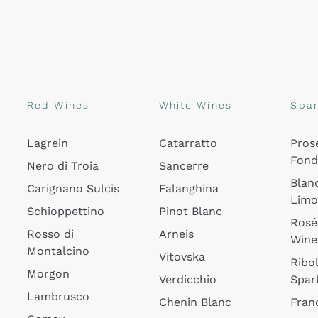
Red Wines
White Wines
Spar
Lagrein
Catarratto
Pros
Fon
Nero di Troia
Sancerre
Blan
Carignano Sulcis
Falanghina
Lim
Schioppettino
Pinot Blanc
Rosé
Rosso di
Arneis
Wine
Montalcino
Vitovska
Ribol
Morgon
Verdicchio
Spar
Lambrusco
Chenin Blanc
Fran