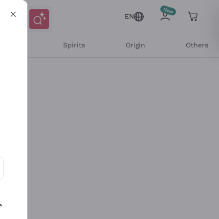
EN
l Wines
Spirits
Origin
Others
ons and personalized offers
e