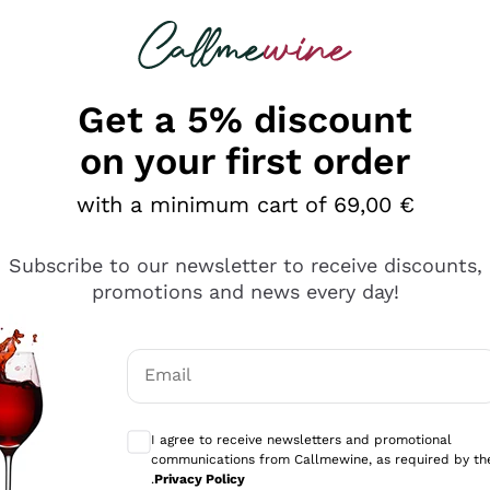
 looking for
Champagne
Sparkling Wines
Al
Get a 5% discount
on your first order
with a minimum cart of 69,00 €
Subscribe to our newsletter to receive discounts,
promotions and news every day!
Email
Optional consents to receive communicati
I agree to receive newsletters and promotional
communications from Callmewine, as required by th
sima
.
Privacy Policy