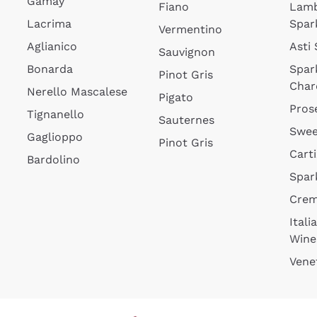
Gamay
Fiano
Lam
Lacrima
Spar
Vermentino
Aglianico
Asti
Sauvignon
Bonarda
Spar
Pinot Gris
Char
Nerello Mascalese
Pigato
Pros
Tignanello
Sauternes
Swee
Gaglioppo
Pinot Gris
Cart
Bardolino
Spar
Cre
Itali
Wine
Vene