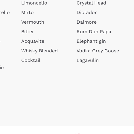
Limoncello
Crystal Head
ello
Mirto
Dictador
Vermouth
Dalmore
Bitter
Rum Don Papa
o
Acquavite
Elephant gin
Whisky Blended
Vodka Grey Goose
Cocktail
Lagavulin
io