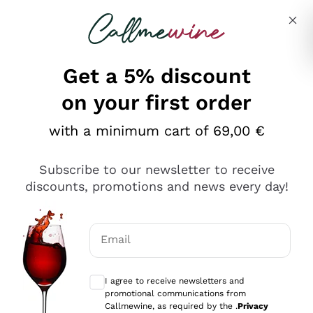
Skip to content
Describe what you are looking for
Get a 5% discount
on your first order
Ottimo
with a minimum cart of 69,00 €
4,5
/5
2.552
Subscribe to our newsletter to receive
recensioni
discounts, promotions and news every day!
Le nostre recensioni a 4 e 5 stelle.
Clicca qui per leggerle tutte >
Email
Precedente
Successivo
Optional consents to receive communicat
I agree to receive newsletters and
Oggi
promotional communications from
Ottima facilità di acquisto sul sito e consegna
Callmewine, as required by the .
Privacy