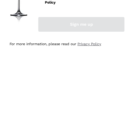
velocissima
Policy
Acquirente verificato
Sign me up
Ieri
Perfetti e attenti al cliente
For more information, please read our
Privacy Policy
Acquirente verificato
2 Giorni Fa
Semplice nell'uso, puntuali e veloci.
Acquirente verificato
2 Giorni Fa
Ottima come sempre!