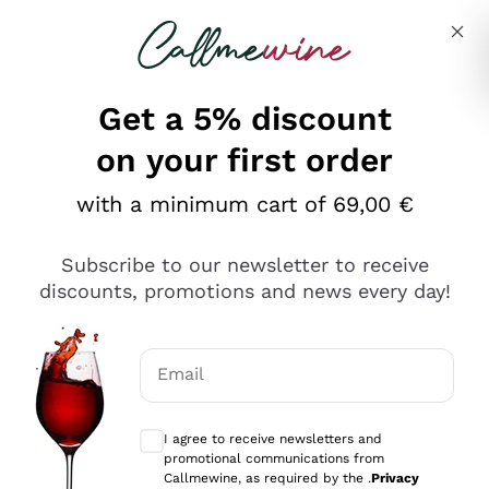
Skip to content
Describe what you are looking for
Get a 5% discount
on your first order
Ottimo
with a minimum cart of 69,00 €
4,5
/5
2.559
Subscribe to our newsletter to receive
recensioni
discounts, promotions and news every day!
Le nostre recensioni a 4 e 5 stelle.
Clicca qui per leggerle tutte >
Email
Precedente
Successivo
Optional consents to receive communicat
I agree to receive newsletters and
Oggi
promotional communications from
Il catalogo offre moltissime possibilità di scelta tra tanti
Callmewine, as required by the .
Privacy