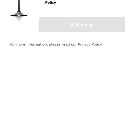
professionalità
Policy
Acquirente verificato
Sign me up
Ieri
Seri affidabili
For more information, please read our
Privacy Policy
Acquirente verificato
Ieri
Il catalogo offre moltissime possibilità di scelta tra tanti
prodotti diversi e con un ampio range di prezzo. Le
indicazioni dei consulenti sono estremamente chiare e
conformi alle caratteristiche dei prodotti acquistati
Acquirente verificato