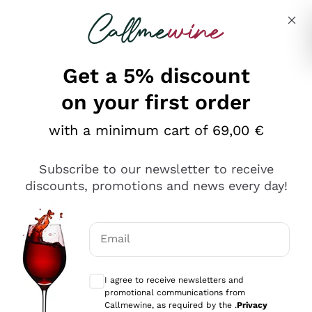
Skip to content
Describe what you are looking for
Get a 5% discount
on your first order
Ottimo
with a minimum cart of 69,00 €
4,5
/5
2.561
Subscribe to our newsletter to receive
recensioni
discounts, promotions and news every day!
Le nostre recensioni a 4 e 5 stelle.
Clicca qui per leggerle tutte >
Email
Precedente
Successivo
Optional consents to receive communicat
I agree to receive newsletters and
Oggi
promotional communications from
Acquisto semplice nelle modalità, gestito con rapidità e
Callmewine, as required by the .
Privacy