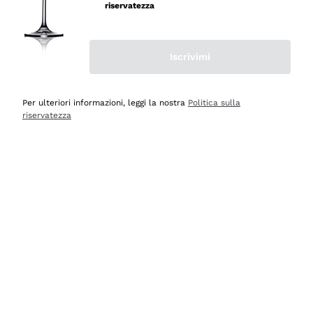
professionalità
riservatezza
Acquirente verificato
Iscrivimi
Ieri
Seri affidabili
Per ulteriori informazioni, leggi la nostra
Politica sulla
riservatezza
Acquirente verificato
Ieri
Il catalogo offre moltissime possibilità di scelta tra tanti
prodotti diversi e con un ampio range di prezzo. Le
indicazioni dei consulenti sono estremamente chiare e
conformi alle caratteristiche dei prodotti acquistati
Acquirente verificato