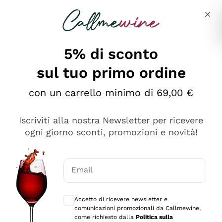
Salta al contenuto principale
Descrivi cosa stai cercando
5% di sconto
sul tuo primo ordine
Ottimo
con un carrello minimo di 69,00 €
4,5
/5
2.561
Iscriviti alla nostra Newsletter per ricevere
recensioni
ogni giorno sconti, promozioni e novità!
Le nostre recensioni a 4 e 5 stelle.
Clicca qui per leggerle tutte >
Email
Precedente
Successivo
Consensi opzionali per ricevere comunica
Accetto di ricevere newsletter e
Oggi
comunicazioni promozionali da Callmewine,
Acquisto semplice nelle modalità, gestito con rapidità e
come richiesto dalla
Politica sulla