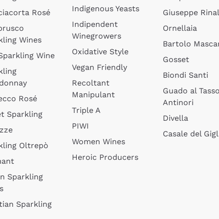
Indigenous Yeasts
ciacorta Rosé
Giuseppe Rinal
Indipendent
brusco
Ornellaia
Winegrowers
kling Wines
Bartolo Mascar
Oxidative Style
 Sparkling Wine
Gosset
Vegan Friendly
kling
Biondi Santi
donnay
Recoltant
Guado al Tass
Manipulant
ecco Rosé
Antinori
Triple A
t Sparkling
Divella
PIWI
izze
Casale del Gigl
Women Wines
kling Oltrepò
Heroic Producers
mant
an Sparkling
s
tian Sparkling