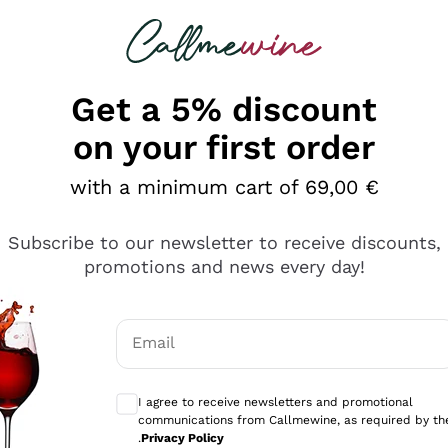
 looking for
Champagne
Sparkling Wines
Al
Get a 5% discount
on your first order
with a minimum cart of 69,00 €
Subscribe to our newsletter to receive discounts,
promotions and news every day!
Email
Optional consents to receive communicati
I agree to receive newsletters and promotional
communications from Callmewine, as required by th
e professionalità
.
Privacy Policy