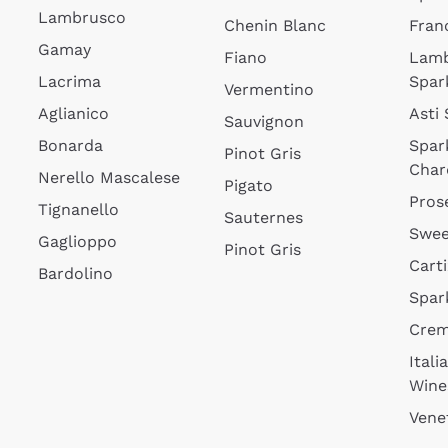
Lambrusco
Chenin Blanc
Fran
Gamay
Fiano
Lam
Lacrima
Spar
Vermentino
Aglianico
Asti
Sauvignon
Bonarda
Spar
Pinot Gris
Char
Nerello Mascalese
Pigato
Pros
Tignanello
Sauternes
Swee
Gaglioppo
Pinot Gris
Cart
Bardolino
Spar
Cre
Itali
Wine
Vene