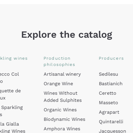
Explore the catalog
kling wines
Production
Producers
philosophies
ecco Col
Artisanal winery
Sedilesu
do
Orange Wine
Bastianich
quette de
Wines Without
Ceretto
oux
Added Sulphites
Masseto
 Sparkling
Organic Wines
Agrapart
s
Biodynamic Wines
Quintarelli
la Gialla
Amphora Wines
kling Wines
Jacquesson