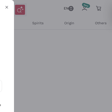
EN
l Wines
Spirits
Origin
Others
ons and personalized offers
e