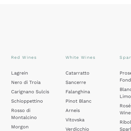
Red Wines
White Wines
Spar
Lagrein
Catarratto
Pros
Fon
Nero di Troia
Sancerre
Blan
Carignano Sulcis
Falanghina
Lim
Schioppettino
Pinot Blanc
Rosé
Rosso di
Arneis
Wine
Montalcino
Vitovska
Ribol
Morgon
Verdicchio
Spar