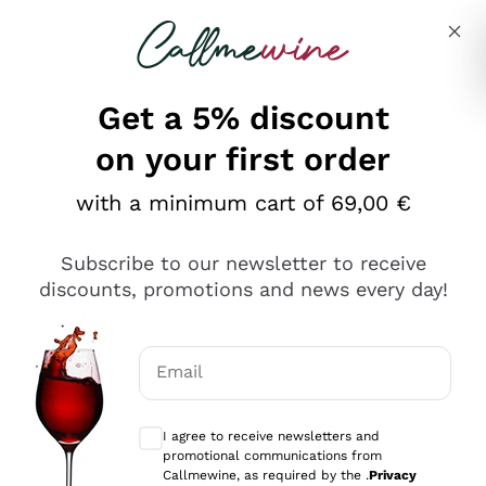
Skip to content
Describe what you are looking for
Get a 5% discount
on your first order
Ottimo
with a minimum cart of 69,00 €
4,5
/5
2.552
Subscribe to our newsletter to receive
recensioni
discounts, promotions and news every day!
Le nostre recensioni a 4 e 5 stelle.
Clicca qui per leggerle tutte >
Email
Precedente
Successivo
Optional consents to receive communicat
I agree to receive newsletters and
Oggi
promotional communications from
Ottima facilità di acquisto sul sito e consegna
Callmewine, as required by the .
Privacy