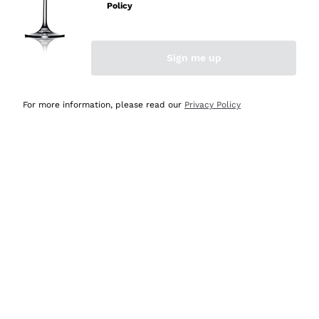
velocissima
Policy
Acquirente verificato
Sign me up
Ieri
Perfetti e attenti al cliente
For more information, please read our
Privacy Policy
Acquirente verificato
Ieri
Semplice nell'uso, puntuali e veloci.
Acquirente verificato
Ieri
Ottima come sempre!