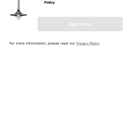
Policy
Acquirente verificato
Sign me up
Ieri
Semplice nell'uso, puntuali e veloci.
For more information, please read our
Privacy Policy
Acquirente verificato
Ieri
Ottima come sempre!
Acquirente verificato
2 Giorni Fa
Buona esperienza
Acquirente verificato