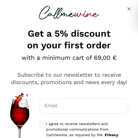
Skip to content
Describe what you are looking for
Get a 5% discount
on your first order
Ottimo
with a minimum cart of 69,00 €
4,5
/5
2.551
Subscribe to our newsletter to receive
recensioni
discounts, promotions and news every day!
Le nostre recensioni a 4 e 5 stelle.
Clicca qui per leggerle tutte >
Email
Precedente
Successivo
Optional consents to receive communicat
I agree to receive newsletters and
Oggi
promotional communications from
Perfetti e attenti al cliente
Callmewine, as required by the .
Privacy