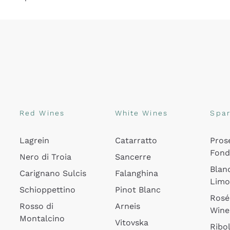
Red Wines
White Wines
Spar
Lagrein
Catarratto
Pros
Fon
Nero di Troia
Sancerre
Blan
Carignano Sulcis
Falanghina
Lim
Schioppettino
Pinot Blanc
Rosé
Rosso di
Arneis
Wine
Montalcino
Vitovska
Ribol