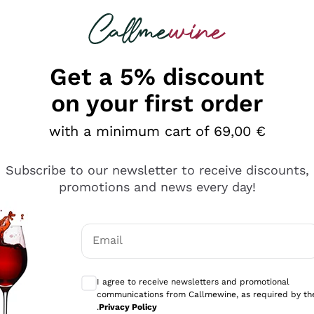
 looking for
Champagne
Sparkling Wines
Al
Get a 5% discount
on your first order
with a minimum cart of 69,00 €
Subscribe to our newsletter to receive discounts,
promotions and news every day!
Email
Optional consents to receive communicati
I agree to receive newsletters and promotional
communications from Callmewine, as required by th
se non è male ma secondo me ci sono alternative che hanno p
.
Privacy Policy