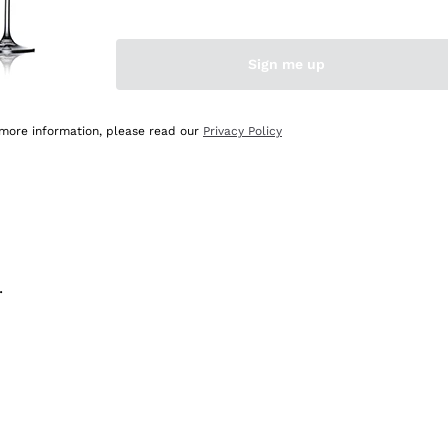
na e lo consiglio! 👍
Sign me up
 more information, please read our
Privacy Policy
.