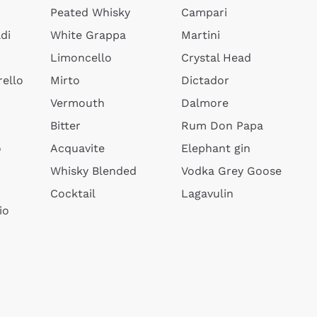
Peated Whisky
Campari
di
White Grappa
Martini
Limoncello
Crystal Head
ello
Mirto
Dictador
Vermouth
Dalmore
Bitter
Rum Don Papa
o
Acquavite
Elephant gin
Whisky Blended
Vodka Grey Goose
Cocktail
Lagavulin
io