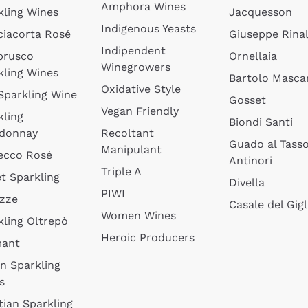
Amphora Wines
kling Wines
Jacquesson
Indigenous Yeasts
ciacorta Rosé
Giuseppe Rinal
Indipendent
brusco
Ornellaia
Winegrowers
kling Wines
Bartolo Mascar
Oxidative Style
 Sparkling Wine
Gosset
Vegan Friendly
kling
Biondi Santi
donnay
Recoltant
Guado al Tass
Manipulant
ecco Rosé
Antinori
Triple A
t Sparkling
Divella
PIWI
izze
Casale del Gigl
Women Wines
kling Oltrepò
Heroic Producers
mant
an Sparkling
s
tian Sparkling