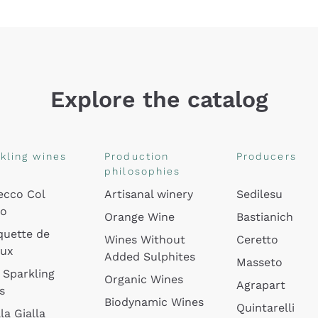
Explore the catalog
kling wines
Production
Producers
philosophies
ecco Col
Artisanal winery
Sedilesu
do
Orange Wine
Bastianich
quette de
Wines Without
Ceretto
oux
Added Sulphites
Masseto
 Sparkling
Organic Wines
Agrapart
s
Biodynamic Wines
Quintarelli
la Gialla