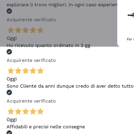
esplorare li trovo migliori. In ogni caso esperienza buo
Acquirente verificato
Oggi
For
Ho ricevuto quanto ordinato in 2 gg
Acquirente verificato
Oggi
Sono Cliente da anni dunque credo di aver detto tutto
Acquirente verificato
Oggi
Affidabili e precisi nelle consegne