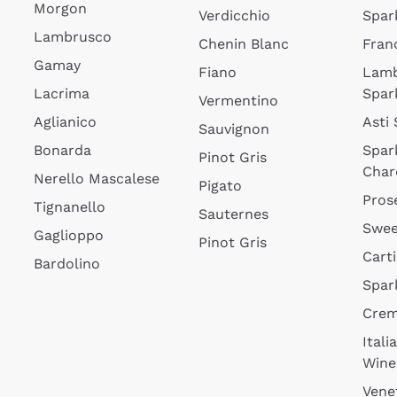
Morgon
Verdicchio
Spar
Lambrusco
Chenin Blanc
Fran
Gamay
Fiano
Lam
Lacrima
Spar
Vermentino
Aglianico
Asti
Sauvignon
Bonarda
Spar
Pinot Gris
Char
Nerello Mascalese
Pigato
Pros
Tignanello
Sauternes
Swee
Gaglioppo
Pinot Gris
Cart
Bardolino
Spar
Cre
Itali
Wine
Vene