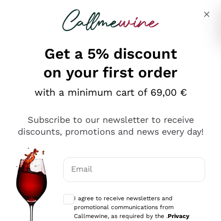
Skip to content
Describe what you are looking for
Get a 5% discount
on your first order
Ottimo
with a minimum cart of 69,00 €
4,5
/5
2.566
Subscribe to our newsletter to receive
recensioni
discounts, promotions and news every day!
Le nostre recensioni a 4 e 5 stelle.
Clicca qui per leggerle tutte >
Email
Precedente
Successivo
Optional consents to receive communicat
I agree to receive newsletters and
Ieri
promotional communications from
Ordine tutto ok, niente da dire a riguardo. Il sito in se
Callmewine, as required by the .
Privacy