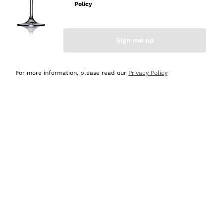
Policy
Acquirente verificato
Sign me up
Ieri
Semplice nell'uso, puntuali e veloci.
For more information, please read our
Privacy Policy
Acquirente verificato
Ieri
Ottima come sempre!
Acquirente verificato
2 Giorni Fa
Buona esperienza
Acquirente verificato