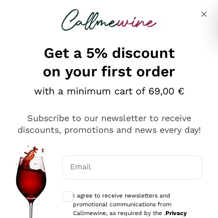
Skip to content
Describe what you are looking for
Get a 5% discount
on your first order
Ottimo
with a minimum cart of 69,00 €
4,5
/5
2.551
Subscribe to our newsletter to receive
recensioni
discounts, promotions and news every day!
Le nostre recensioni a 4 e 5 stelle.
Clicca qui per leggerle tutte >
Email
Precedente
Successivo
Optional consents to receive communicat
I agree to receive newsletters and
Oggi
promotional communications from
Perfetti e attenti al cliente
Callmewine, as required by the .
Privacy