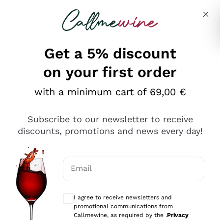
Skip to content
Describe what you are looking for
Get a 5% discount
on your first order
Ottimo
with a minimum cart of 69,00 €
4,5
/5
2.561
Subscribe to our newsletter to receive
recensioni
discounts, promotions and news every day!
Le nostre recensioni a 4 e 5 stelle.
Clicca qui per leggerle tutte >
Email
Precedente
Successivo
Optional consents to receive communicat
I agree to receive newsletters and
Oggi
promotional communications from
Acquisto semplice nelle modalità, gestito con rapidità e
Callmewine, as required by the .
Privacy