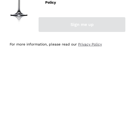
professionalità
Policy
Acquirente verificato
Sign me up
Oggi
Seri affidabili
For more information, please read our
Privacy Policy
Acquirente verificato
Ieri
Il catalogo offre moltissime possibilità di scelta tra tanti
prodotti diversi e con un ampio range di prezzo. Le
indicazioni dei consulenti sono estremamente chiare e
conformi alle caratteristiche dei prodotti acquistati
Acquirente verificato