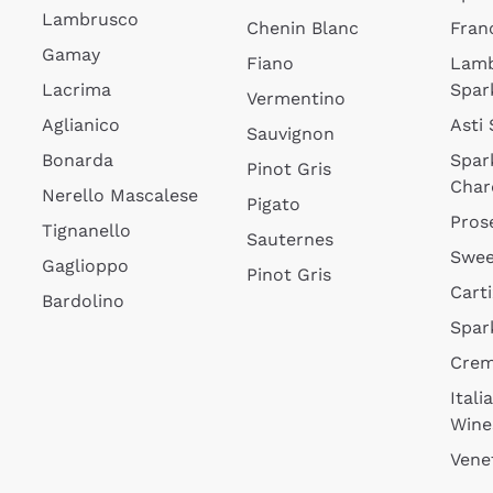
Lambrusco
Chenin Blanc
Fran
Gamay
Fiano
Lam
Lacrima
Spar
Vermentino
Aglianico
Asti
Sauvignon
Bonarda
Spar
Pinot Gris
Char
Nerello Mascalese
Pigato
Pros
Tignanello
Sauternes
Swee
Gaglioppo
Pinot Gris
Cart
Bardolino
Spar
Cre
Itali
Wine
Vene