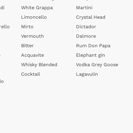
di
White Grappa
Martini
Limoncello
Crystal Head
ello
Mirto
Dictador
Vermouth
Dalmore
Bitter
Rum Don Papa
o
Acquavite
Elephant gin
Whisky Blended
Vodka Grey Goose
Cocktail
Lagavulin
io