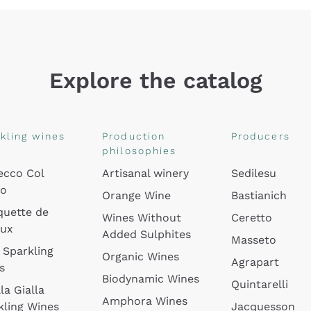
Explore the catalog
kling wines
Production
Producers
philosophies
ecco Col
Artisanal winery
Sedilesu
do
Orange Wine
Bastianich
quette de
Wines Without
Ceretto
oux
Added Sulphites
Masseto
 Sparkling
Organic Wines
Agrapart
s
Biodynamic Wines
Quintarelli
la Gialla
Amphora Wines
kling Wines
Jacquesson