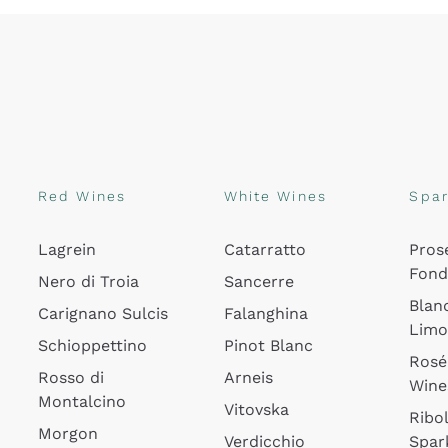
Red Wines
White Wines
Spar
Lagrein
Catarratto
Pros
Fon
Nero di Troia
Sancerre
Blan
Carignano Sulcis
Falanghina
Lim
Schioppettino
Pinot Blanc
Rosé
Rosso di
Arneis
Wine
Montalcino
Vitovska
Ribol
Morgon
Verdicchio
Spar