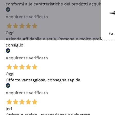
conformi alle caratteristiche dei prodotti acquistati
Acquirente verificato
Oggi
For
Azienda affidabile e seria. Personale molto profession
consiglio
Acquirente verificato
Oggi
Offerte vantaggiose, consegna rapida
Acquirente verificato
Ieri
Ottimo e rapido, un’esperienza da ripetere