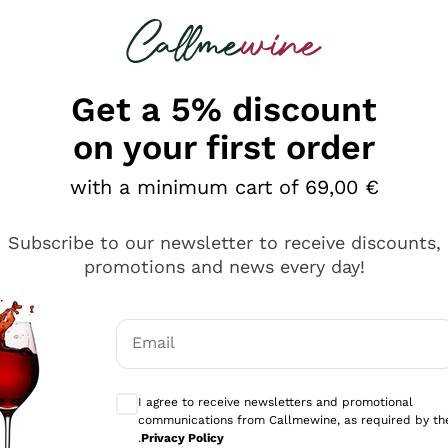
 looking for
Champagne
Sparkling Wines
Al
Get a 5% discount
on your first order
with a minimum cart of 69,00 €
Subscribe to our newsletter to receive discounts,
promotions and news every day!
Email
Optional consents to receive communicati
I agree to receive newsletters and promotional
communications from Callmewine, as required by th
tanti prodotti diversi e con un ampio range di prezzo. Le 
.
Privacy Policy