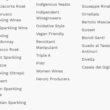
Indigenous Yeasts
ciacorta Rosé
Giuseppe Rinal
Indipendent
brusco
Ornellaia
Winegrowers
kling Wines
Bartolo Mascar
Oxidative Style
 Sparkling Wine
Gosset
Vegan Friendly
kling
Biondi Santi
donnay
Recoltant
Guado al Tass
Manipulant
ecco Rosé
Antinori
Triple A
t Sparkling
Divella
PIWI
izze
Casale del Gigl
Women Wines
kling Oltrepò
Heroic Producers
mant
an Sparkling
s
tian Sparkling