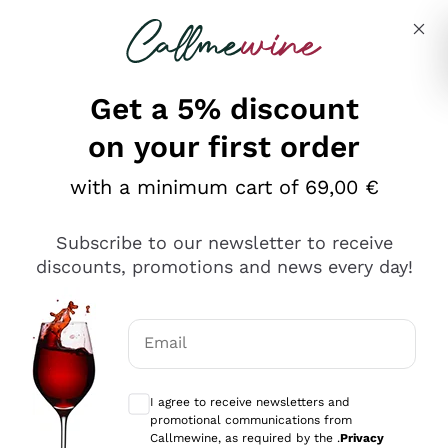
Skip to content
Describe what you are looking for
Get a 5% discount
on your first order
Ottimo
with a minimum cart of 69,00 €
4,5
/5
2.566
Subscribe to our newsletter to receive
recensioni
discounts, promotions and news every day!
Le nostre recensioni a 4 e 5 stelle.
Clicca qui per leggerle tutte >
Email
Precedente
Successivo
Optional consents to receive communicat
I agree to receive newsletters and
Oggi
promotional communications from
Ordine tutto ok, niente da dire a riguardo. Il sito in se
Callmewine, as required by the .
Privacy