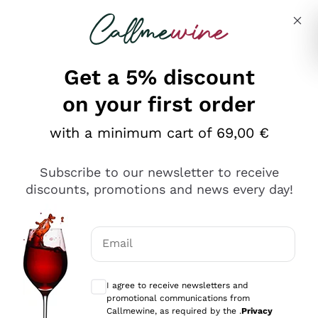
Skip to content
Describe what you are looking for
Get a 5% discount
on your first order
Ottimo
with a minimum cart of 69,00 €
4,5
/5
2.552
Subscribe to our newsletter to receive
recensioni
discounts, promotions and news every day!
Le nostre recensioni a 4 e 5 stelle.
Clicca qui per leggerle tutte >
Email
Precedente
Successivo
Optional consents to receive communicat
I agree to receive newsletters and
Oggi
promotional communications from
Ottima facilità di acquisto sul sito e consegna
Callmewine, as required by the .
Privacy