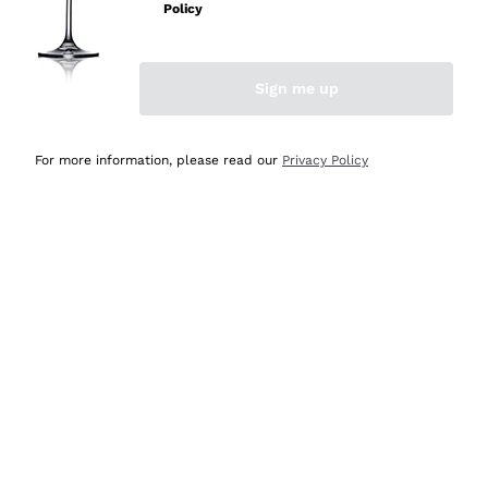
velocissima
Policy
Acquirente verificato
Sign me up
Ieri
Perfetti e attenti al cliente
For more information, please read our
Privacy Policy
Acquirente verificato
2 Giorni Fa
Semplice nell'uso, puntuali e veloci.
Acquirente verificato
2 Giorni Fa
Ottima come sempre!