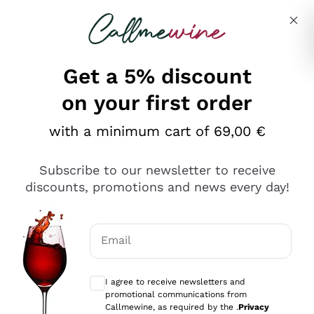
Skip to content
Describe what you are looking for
Get a 5% discount
on your first order
Ottimo
with a minimum cart of 69,00 €
4,5
/5
2.566
Subscribe to our newsletter to receive
recensioni
discounts, promotions and news every day!
Le nostre recensioni a 4 e 5 stelle.
Clicca qui per leggerle tutte >
Email
Precedente
Successivo
Optional consents to receive communicat
I agree to receive newsletters and
Oggi
promotional communications from
Ordine tutto ok, niente da dire a riguardo. Il sito in se
Callmewine, as required by the .
Privacy