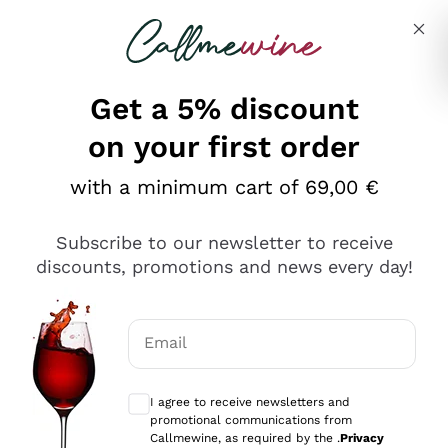
Skip to content
Describe what you are looking for
Get a 5% discount
on your first order
Ottimo
with a minimum cart of 69,00 €
4,5
/5
2.559
Subscribe to our newsletter to receive
recensioni
discounts, promotions and news every day!
Le nostre recensioni a 4 e 5 stelle.
Clicca qui per leggerle tutte >
Email
Precedente
Successivo
Optional consents to receive communicat
I agree to receive newsletters and
Oggi
promotional communications from
Il catalogo offre moltissime possibilità di scelta tra tanti
Callmewine, as required by the .
Privacy