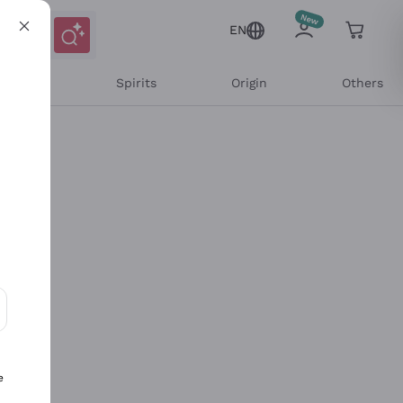
EN
l Wines
Spirits
Origin
Others
ons and personalized offers
e