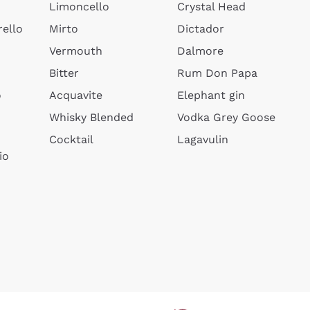
Limoncello
Crystal Head
ello
Mirto
Dictador
Vermouth
Dalmore
Bitter
Rum Don Papa
o
Acquavite
Elephant gin
Whisky Blended
Vodka Grey Goose
Cocktail
Lagavulin
io