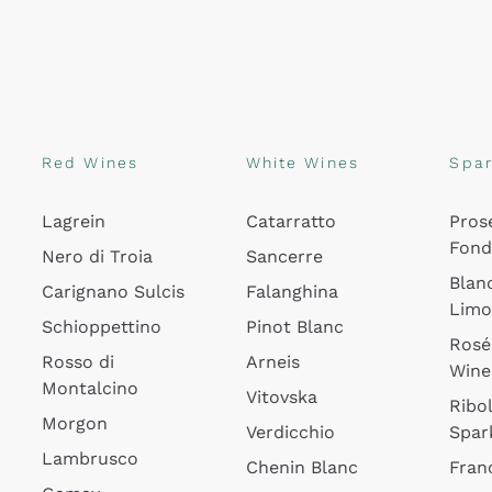
Red Wines
White Wines
Spar
Lagrein
Catarratto
Pros
Fon
Nero di Troia
Sancerre
Blan
Carignano Sulcis
Falanghina
Lim
Schioppettino
Pinot Blanc
Rosé
Rosso di
Arneis
Wine
Montalcino
Vitovska
Ribol
Morgon
Verdicchio
Spar
Lambrusco
Chenin Blanc
Fran