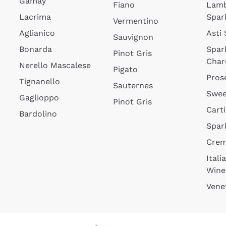
Gamay
Fiano
Lam
Lacrima
Spar
Vermentino
Aglianico
Asti
Sauvignon
Bonarda
Spar
Pinot Gris
Char
Nerello Mascalese
Pigato
Pros
Tignanello
Sauternes
Swee
Gaglioppo
Pinot Gris
Cart
Bardolino
Spar
Cre
Itali
Wine
Vene