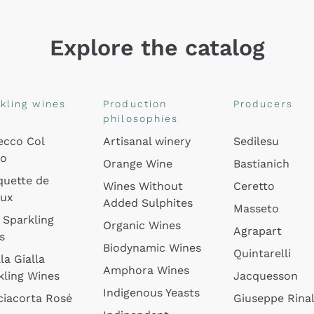
Explore the catalog
kling wines
Production
Producers
philosophies
ecco Col
Artisanal winery
Sedilesu
do
Orange Wine
Bastianich
quette de
Wines Without
Ceretto
oux
Added Sulphites
Masseto
 Sparkling
Organic Wines
Agrapart
s
Biodynamic Wines
Quintarelli
la Gialla
Amphora Wines
kling Wines
Jacquesson
Indigenous Yeasts
ciacorta Rosé
Giuseppe Rinal