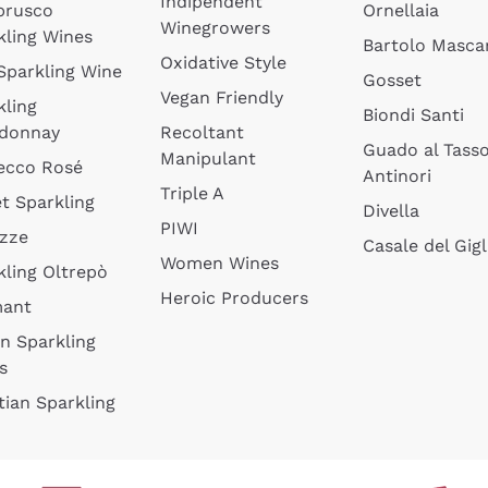
Indipendent
brusco
Ornellaia
Winegrowers
kling Wines
Bartolo Mascar
Oxidative Style
 Sparkling Wine
Gosset
Vegan Friendly
kling
Biondi Santi
donnay
Recoltant
Guado al Tass
Manipulant
ecco Rosé
Antinori
Triple A
t Sparkling
Divella
PIWI
izze
Casale del Gigl
Women Wines
kling Oltrepò
Heroic Producers
mant
an Sparkling
s
tian Sparkling