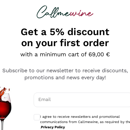
 looking for
Champagne
Sparkling Wines
Al
Get a 5% discount
on your first order
with a minimum cart of 69,00 €
Subscribe to our newsletter to receive discounts,
promotions and news every day!
Email
Optional consents to receive communicati
I agree to receive newsletters and promotional
communications from Callmewine, as required by th
.
Privacy Policy