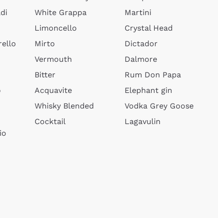
di
White Grappa
Martini
Limoncello
Crystal Head
ello
Mirto
Dictador
Vermouth
Dalmore
Bitter
Rum Don Papa
o
Acquavite
Elephant gin
Whisky Blended
Vodka Grey Goose
Cocktail
Lagavulin
io