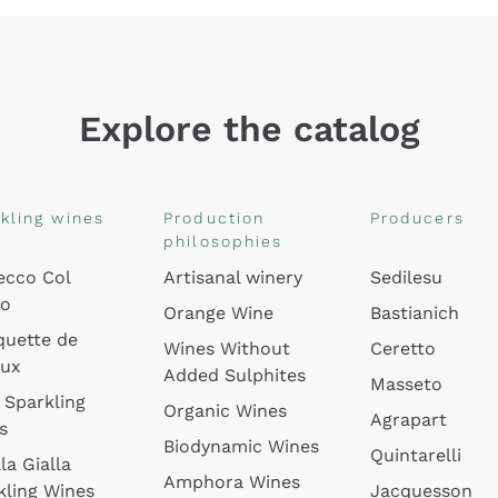
Explore the catalog
kling wines
Production
Producers
philosophies
ecco Col
Artisanal winery
Sedilesu
do
Orange Wine
Bastianich
quette de
Wines Without
Ceretto
oux
Added Sulphites
Masseto
 Sparkling
Organic Wines
Agrapart
s
Biodynamic Wines
Quintarelli
la Gialla
Amphora Wines
kling Wines
Jacquesson