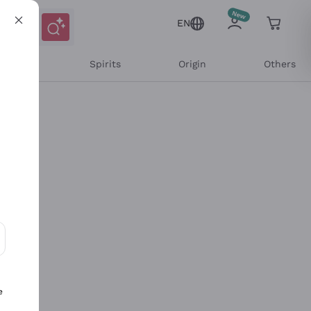
EN
l Wines
Spirits
Origin
Others
ons and personalized offers
e