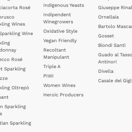
Indigenous Yeasts
ciacorta Rosé
Giuseppe Rinal
Indipendent
brusco
Ornellaia
Winegrowers
kling Wines
Bartolo Mascar
Oxidative Style
 Sparkling Wine
Gosset
Vegan Friendly
kling
Biondi Santi
donnay
Recoltant
Guado al Tass
Manipulant
ecco Rosé
Antinori
Triple A
t Sparkling
Divella
PIWI
izze
Casale del Gigl
Women Wines
kling Oltrepò
Heroic Producers
mant
an Sparkling
s
tian Sparkling