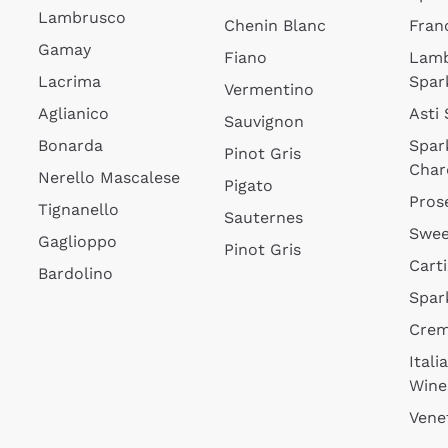
Lambrusco
Chenin Blanc
Fran
Gamay
Fiano
Lam
Lacrima
Spar
Vermentino
Aglianico
Asti
Sauvignon
Bonarda
Spar
Pinot Gris
Char
Nerello Mascalese
Pigato
Pros
Tignanello
Sauternes
Swee
Gaglioppo
Pinot Gris
Cart
Bardolino
Spar
Cre
Itali
Wine
Vene