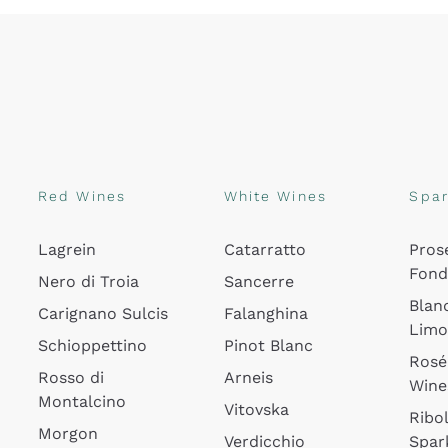
Red Wines
White Wines
Spar
Lagrein
Catarratto
Pros
Fon
Nero di Troia
Sancerre
Blan
Carignano Sulcis
Falanghina
Lim
Schioppettino
Pinot Blanc
Rosé
Rosso di
Arneis
Wine
Montalcino
Vitovska
Ribol
Morgon
Verdicchio
Spar