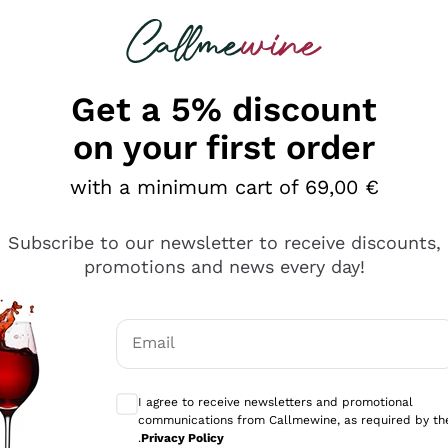
 looking for
Champagne
Sparkling Wines
Al
Get a 5% discount
on your first order
with a minimum cart of 69,00 €
Subscribe to our newsletter to receive discounts,
promotions and news every day!
Email
Optional consents to receive communicati
I agree to receive newsletters and promotional
communications from Callmewine, as required by th
e professionalità
.
Privacy Policy