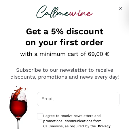
Skip to content
Describe what you are looking for
Get a 5% discount
on your first order
Ottimo
with a minimum cart of 69,00 €
4,5
/5
2.552
Subscribe to our newsletter to receive
recensioni
discounts, promotions and news every day!
Le nostre recensioni a 4 e 5 stelle.
Clicca qui per leggerle tutte >
Email
Precedente
Successivo
Optional consents to receive communicat
I agree to receive newsletters and
Oggi
promotional communications from
Ottima facilità di acquisto sul sito e consegna
Callmewine, as required by the .
Privacy