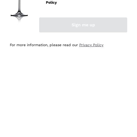
velocissima
Policy
Acquirente verificato
Sign me up
Ieri
Perfetti e attenti al cliente
For more information, please read our
Privacy Policy
Acquirente verificato
Ieri
Semplice nell'uso, puntuali e veloci.
Acquirente verificato
Ieri
Ottima come sempre!