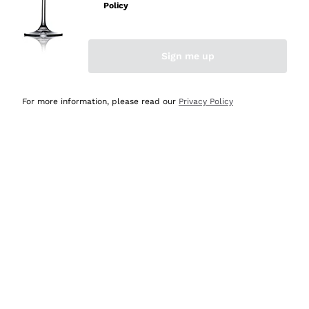
Policy
Acquirente verificato
Sign me up
Ieri
Semplice nell'uso, puntuali e veloci.
For more information, please read our
Privacy Policy
Acquirente verificato
Ieri
Ottima come sempre!
Acquirente verificato
2 Giorni Fa
Buona esperienza
Acquirente verificato