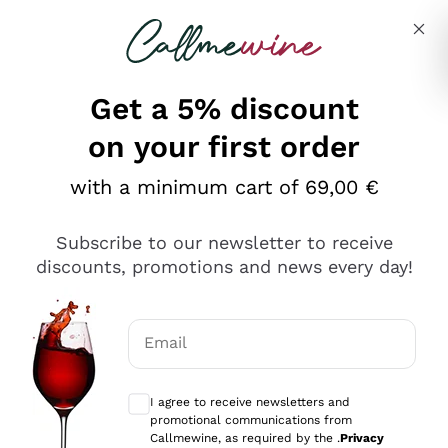
Skip to content
Describe what you are looking for
Get a 5% discount
on your first order
Ottimo
with a minimum cart of 69,00 €
4,5
/5
2.551
Subscribe to our newsletter to receive
recensioni
discounts, promotions and news every day!
Le nostre recensioni a 4 e 5 stelle.
Clicca qui per leggerle tutte >
Email
Precedente
Successivo
Optional consents to receive communicat
I agree to receive newsletters and
Oggi
promotional communications from
Perfetti e attenti al cliente
Callmewine, as required by the .
Privacy