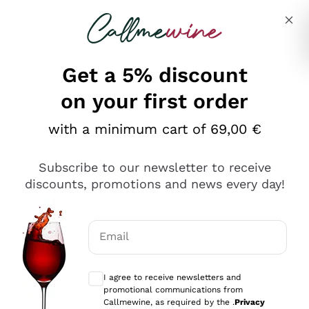
Skip to content
Describe what you are looking for
Get a 5% discount
on your first order
Ottimo
with a minimum cart of 69,00 €
4,5
/5
2.559
Subscribe to our newsletter to receive
recensioni
discounts, promotions and news every day!
Le nostre recensioni a 4 e 5 stelle.
Clicca qui per leggerle tutte >
Email
Precedente
Successivo
Optional consents to receive communicat
I agree to receive newsletters and
Oggi
promotional communications from
Il catalogo offre moltissime possibilità di scelta tra tanti
Callmewine, as required by the .
Privacy