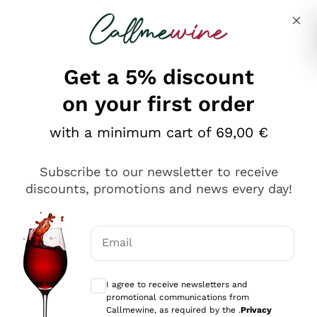
Skip to content
Describe what you are looking for
Get a 5% discount
on your first order
Ottimo
with a minimum cart of 69,00 €
4,5
/5
2.559
Subscribe to our newsletter to receive
recensioni
discounts, promotions and news every day!
Le nostre recensioni a 4 e 5 stelle.
Clicca qui per leggerle tutte >
Email
Precedente
Successivo
Optional consents to receive communicat
I agree to receive newsletters and
Oggi
promotional communications from
Il catalogo offre moltissime possibilità di scelta tra tanti
Callmewine, as required by the .
Privacy