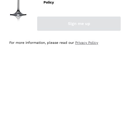
professionalità
Policy
Acquirente verificato
Sign me up
Ieri
Seri affidabili
For more information, please read our
Privacy Policy
Acquirente verificato
Ieri
Il catalogo offre moltissime possibilità di scelta tra tanti
prodotti diversi e con un ampio range di prezzo. Le
indicazioni dei consulenti sono estremamente chiare e
conformi alle caratteristiche dei prodotti acquistati
Acquirente verificato