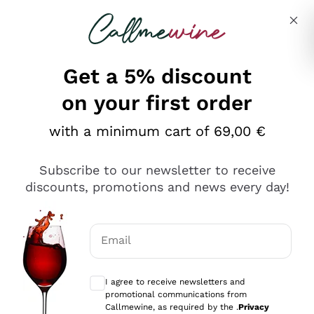
Skip to content
Describe what you are looking for
Get a 5% discount
on your first order
Ottimo
with a minimum cart of 69,00 €
4,5
/5
2.561
Subscribe to our newsletter to receive
recensioni
discounts, promotions and news every day!
Le nostre recensioni a 4 e 5 stelle.
Clicca qui per leggerle tutte >
Email
Precedente
Successivo
Optional consents to receive communicat
I agree to receive newsletters and
Oggi
promotional communications from
Acquisto semplice nelle modalità, gestito con rapidità e
Callmewine, as required by the .
Privacy