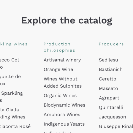
Explore the catalog
kling wines
Production
Producers
philosophies
ecco Col
Artisanal winery
Sedilesu
do
Orange Wine
Bastianich
quette de
Wines Without
Ceretto
oux
Added Sulphites
Masseto
 Sparkling
Organic Wines
Agrapart
s
Biodynamic Wines
Quintarelli
la Gialla
Amphora Wines
kling Wines
Jacquesson
Indigenous Yeasts
ciacorta Rosé
Giuseppe Rinal