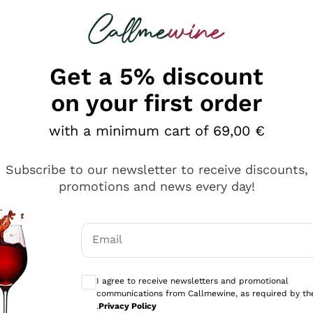
 looking for
Champagne
Sparkling Wines
Al
Get a 5% discount
on your first order
with a minimum cart of 69,00 €
Subscribe to our newsletter to receive discounts,
promotions and news every day!
Email
Optional consents to receive communicati
I agree to receive newsletters and promotional
communications from Callmewine, as required by th
.
Privacy Policy