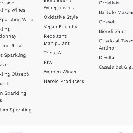
Indipendent
brusco
Ornellaia
Winegrowers
kling Wines
Bartolo Mascar
Oxidative Style
 Sparkling Wine
Gosset
Vegan Friendly
kling
Biondi Santi
donnay
Recoltant
Guado al Tass
Manipulant
ecco Rosé
Antinori
Triple A
t Sparkling
Divella
PIWI
izze
Casale del Gigl
Women Wines
kling Oltrepò
Heroic Producers
mant
an Sparkling
s
tian Sparkling