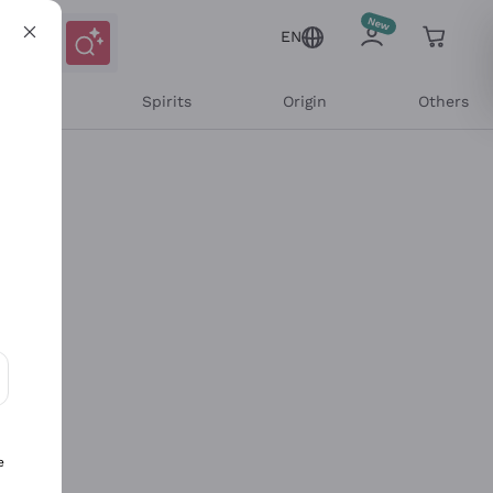
EN
l Wines
Spirits
Origin
Others
ons and personalized offers
e