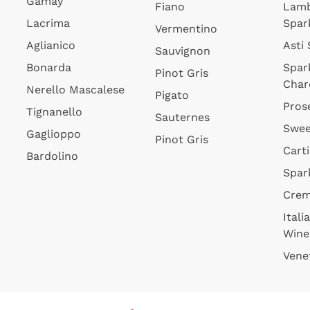
Gamay
Fiano
Lam
Lacrima
Spar
Vermentino
Aglianico
Asti
Sauvignon
Bonarda
Spar
Pinot Gris
Char
Nerello Mascalese
Pigato
Pros
Tignanello
Sauternes
Swee
Gaglioppo
Pinot Gris
Cart
Bardolino
Spar
Cre
Itali
Wine
Vene