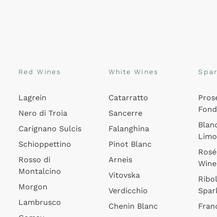
Red Wines
White Wines
Spar
Lagrein
Catarratto
Pros
Fon
Nero di Troia
Sancerre
Blan
Carignano Sulcis
Falanghina
Lim
Schioppettino
Pinot Blanc
Rosé
Rosso di
Arneis
Wine
Montalcino
Vitovska
Ribol
Morgon
Verdicchio
Spar
Lambrusco
Chenin Blanc
Fran