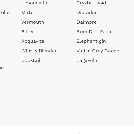
Limoncello
Crystal Head
ello
Mirto
Dictador
Vermouth
Dalmore
Bitter
Rum Don Papa
o
Acquavite
Elephant gin
Whisky Blended
Vodka Grey Goose
Cocktail
Lagavulin
io