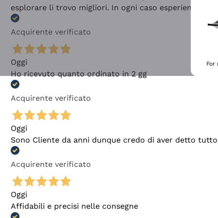
esplorare li trovo migliori. In ogni caso esperienza buo
Acquirente verificato
Oggi
For
Ho ricevuto quanto ordinato in 2 gg
Acquirente verificato
Oggi
Sono Cliente da anni dunque credo di aver detto tutto
Acquirente verificato
Oggi
Affidabili e precisi nelle consegne