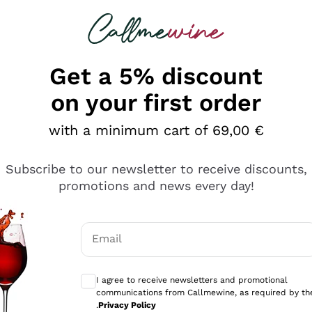
 looking for
Champagne
Sparkling Wines
Al
Get a 5% discount
on your first order
with a minimum cart of 69,00 €
Subscribe to our newsletter to receive discounts,
promotions and news every day!
Email
Optional consents to receive communicati
I agree to receive newsletters and promotional
communications from Callmewine, as required by th
se non è male ma secondo me ci sono alternative che hanno p
.
Privacy Policy