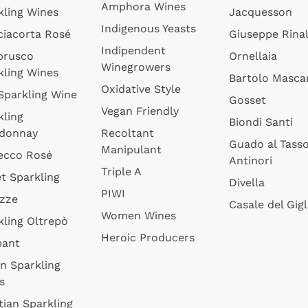
Amphora Wines
kling Wines
Jacquesson
Indigenous Yeasts
ciacorta Rosé
Giuseppe Rinal
Indipendent
brusco
Ornellaia
Winegrowers
kling Wines
Bartolo Mascar
Oxidative Style
 Sparkling Wine
Gosset
Vegan Friendly
kling
Biondi Santi
donnay
Recoltant
Guado al Tass
Manipulant
ecco Rosé
Antinori
Triple A
t Sparkling
Divella
PIWI
izze
Casale del Gigl
Women Wines
kling Oltrepò
Heroic Producers
mant
an Sparkling
s
tian Sparkling