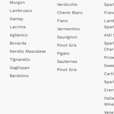
Morgon
Verdicchio
Spar
Lambrusco
Chenin Blanc
Fran
Gamay
Fiano
Lam
Lacrima
Spar
Vermentino
Aglianico
Asti
Sauvignon
Bonarda
Spar
Pinot Gris
Char
Nerello Mascalese
Pigato
Pros
Tignanello
Sauternes
Swee
Gaglioppo
Pinot Gris
Cart
Bardolino
Spar
Cre
Itali
Wine
Vene