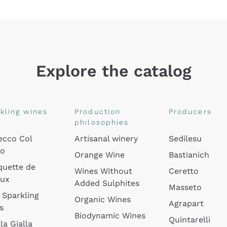
Explore the catalog
kling wines
Production
Producers
philosophies
ecco Col
Artisanal winery
Sedilesu
do
Orange Wine
Bastianich
quette de
Wines Without
Ceretto
oux
Added Sulphites
Masseto
 Sparkling
Organic Wines
Agrapart
s
Biodynamic Wines
Quintarelli
la Gialla