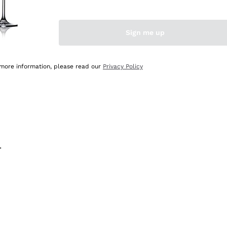
na e lo consiglio! 👍
Sign me up
 more information, please read our
Privacy Policy
.