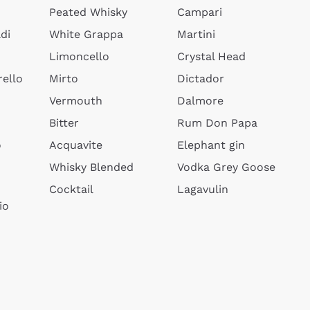
Peated Whisky
Campari
di
White Grappa
Martini
Limoncello
Crystal Head
ello
Mirto
Dictador
Vermouth
Dalmore
Bitter
Rum Don Papa
o
Acquavite
Elephant gin
Whisky Blended
Vodka Grey Goose
Cocktail
Lagavulin
io