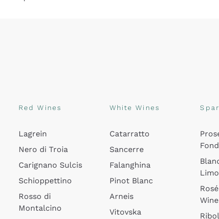
Red Wines
White Wines
Spar
Lagrein
Catarratto
Pros
Fon
Nero di Troia
Sancerre
Blan
Carignano Sulcis
Falanghina
Lim
Schioppettino
Pinot Blanc
Rosé
Rosso di
Arneis
Wine
Montalcino
Vitovska
Ribol