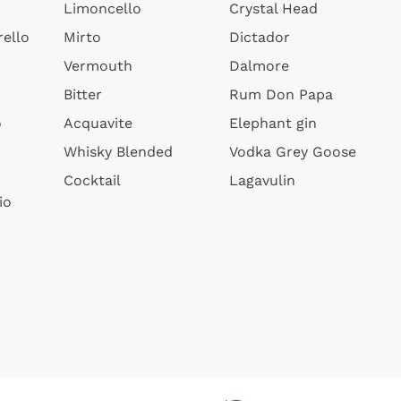
Limoncello
Crystal Head
ello
Mirto
Dictador
Vermouth
Dalmore
Bitter
Rum Don Papa
o
Acquavite
Elephant gin
Whisky Blended
Vodka Grey Goose
Cocktail
Lagavulin
io