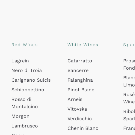
Red Wines
White Wines
Spar
Lagrein
Catarratto
Pros
Fon
Nero di Troia
Sancerre
Blan
Carignano Sulcis
Falanghina
Lim
Schioppettino
Pinot Blanc
Rosé
Rosso di
Arneis
Wine
Montalcino
Vitovska
Ribol
Morgon
Verdicchio
Spar
Lambrusco
Chenin Blanc
Fran