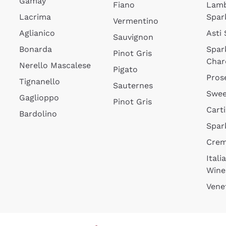
Gamay
Fiano
Lam
Lacrima
Spar
Vermentino
Aglianico
Asti
Sauvignon
Bonarda
Spar
Pinot Gris
Char
Nerello Mascalese
Pigato
Pros
Tignanello
Sauternes
Swee
Gaglioppo
Pinot Gris
Cart
Bardolino
Spar
Cre
Itali
Wine
Vene