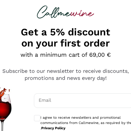
 looking for
Champagne
Sparkling Wines
Al
Get a 5% discount
on your first order
with a minimum cart of 69,00 €
Subscribe to our newsletter to receive discounts,
promotions and news every day!
Email
Optional consents to receive communicati
I agree to receive newsletters and promotional
communications from Callmewine, as required by th
.
Privacy Policy