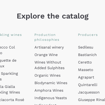
Explore the catalog
kling wines
Production
Producers
philosophies
ecco Col
Artisanal winery
Sedilesu
do
Orange Wine
Bastianich
quette de
Wines Without
Ceretto
oux
Added Sulphites
Masseto
 Sparkling
Organic Wines
Agrapart
s
Biodynamic Wines
Quintarelli
la Gialla
Amphora Wines
kling Wines
Jacquesson
Indigenous Yeasts
ciacorta Rosé
Giuseppe Rinal