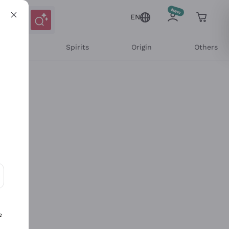
EN
l Wines
Spirits
Origin
Others
ons and personalized offers
e