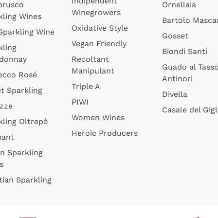
Indipendent
brusco
Ornellaia
Winegrowers
kling Wines
Bartolo Mascar
Oxidative Style
 Sparkling Wine
Gosset
Vegan Friendly
kling
Biondi Santi
donnay
Recoltant
Guado al Tass
Manipulant
ecco Rosé
Antinori
Triple A
t Sparkling
Divella
PIWI
izze
Casale del Gigl
Women Wines
kling Oltrepò
Heroic Producers
mant
an Sparkling
s
tian Sparkling