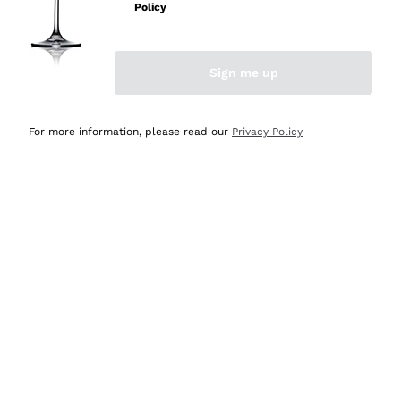
velocissima
Policy
Acquirente verificato
Sign me up
Ieri
Perfetti e attenti al cliente
For more information, please read our
Privacy Policy
Acquirente verificato
Ieri
Semplice nell'uso, puntuali e veloci.
Acquirente verificato
Ieri
Ottima come sempre!