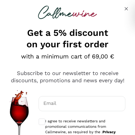
Skip to content
Describe what you are looking for
Get a 5% discount
on your first order
Ottimo
with a minimum cart of 69,00 €
4,5
/5
2.552
Subscribe to our newsletter to receive
recensioni
discounts, promotions and news every day!
Le nostre recensioni a 4 e 5 stelle.
Clicca qui per leggerle tutte >
Email
Precedente
Successivo
Optional consents to receive communicat
I agree to receive newsletters and
Oggi
promotional communications from
Ottima facilità di acquisto sul sito e consegna
Callmewine, as required by the .
Privacy