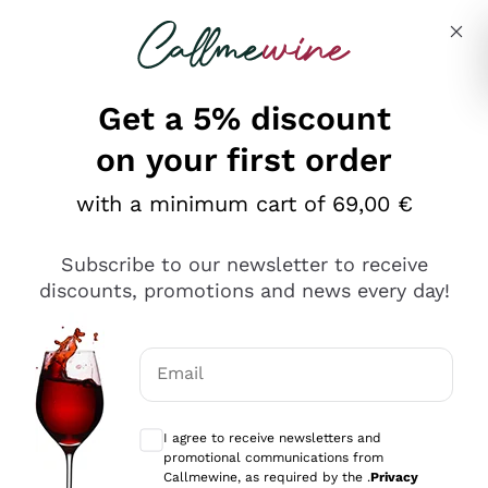
Skip to content
Describe what you are looking for
Get a 5% discount
on your first order
Ottimo
with a minimum cart of 69,00 €
4,5
/5
2.566
Subscribe to our newsletter to receive
recensioni
discounts, promotions and news every day!
Le nostre recensioni a 4 e 5 stelle.
Clicca qui per leggerle tutte >
Email
Precedente
Successivo
Optional consents to receive communicat
I agree to receive newsletters and
Ieri
promotional communications from
Ordine tutto ok, niente da dire a riguardo. Il sito in se
Callmewine, as required by the .
Privacy