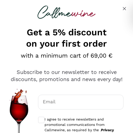
Skip to content
Describe what you are looking for
Get a 5% discount
on your first order
Ottimo
with a minimum cart of 69,00 €
4,5
/5
2.559
Subscribe to our newsletter to receive
recensioni
discounts, promotions and news every day!
Le nostre recensioni a 4 e 5 stelle.
Clicca qui per leggerle tutte >
Email
Precedente
Successivo
Optional consents to receive communicat
I agree to receive newsletters and
Oggi
promotional communications from
Il catalogo offre moltissime possibilità di scelta tra tanti
Callmewine, as required by the .
Privacy