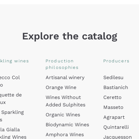
Explore the catalog
kling wines
Production
Producers
philosophies
ecco Col
Artisanal winery
Sedilesu
do
Orange Wine
Bastianich
quette de
Wines Without
Ceretto
oux
Added Sulphites
Masseto
 Sparkling
Organic Wines
Agrapart
s
Biodynamic Wines
Quintarelli
la Gialla
Amphora Wines
kling Wines
Jacquesson