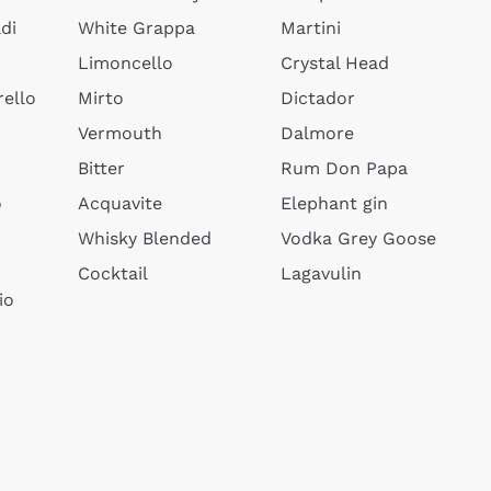
di
White Grappa
Martini
Limoncello
Crystal Head
ello
Mirto
Dictador
Vermouth
Dalmore
Bitter
Rum Don Papa
o
Acquavite
Elephant gin
Whisky Blended
Vodka Grey Goose
Cocktail
Lagavulin
io