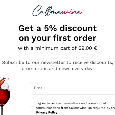
 looking for
Champagne
Sparkling Wines
Al
Get a 5% discount
on your first order
with a minimum cart of 69,00 €
Subscribe to our newsletter to receive discounts,
promotions and news every day!
Email
Optional consents to receive communicati
I agree to receive newsletters and promotional
communications from Callmewine, as required by th
tanti prodotti diversi e con un ampio range di prezzo. Le 
.
Privacy Policy