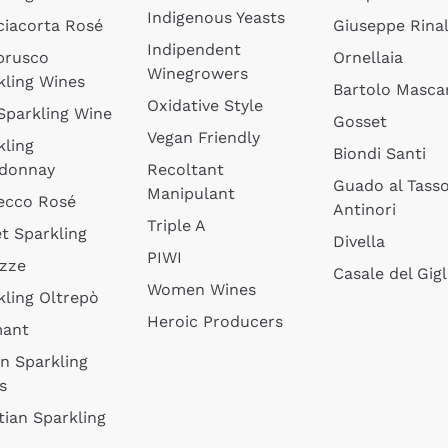
Indigenous Yeasts
ciacorta Rosé
Giuseppe Rinal
Indipendent
brusco
Ornellaia
Winegrowers
kling Wines
Bartolo Mascar
Oxidative Style
 Sparkling Wine
Gosset
Vegan Friendly
kling
Biondi Santi
donnay
Recoltant
Guado al Tass
Manipulant
ecco Rosé
Antinori
Triple A
t Sparkling
Divella
PIWI
izze
Casale del Gigl
Women Wines
kling Oltrepò
Heroic Producers
mant
an Sparkling
s
tian Sparkling