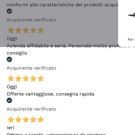
conformi alle caratteristiche dei prodotti acquistati
Acquirente verificato
Oggi
For
Azienda affidabile e seria. Personale molto profession
consiglio
Acquirente verificato
Oggi
Offerte vantaggiose, consegna rapida
Acquirente verificato
Ieri
Ottimo e rapido, un’esperienza da ripetere