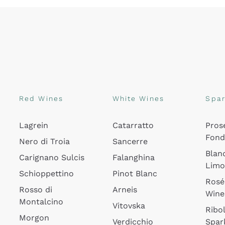
Red Wines
White Wines
Spar
Lagrein
Catarratto
Pros
Fon
Nero di Troia
Sancerre
Blan
Carignano Sulcis
Falanghina
Lim
Schioppettino
Pinot Blanc
Rosé
Rosso di
Arneis
Wine
Montalcino
Vitovska
Ribol
Morgon
Verdicchio
Spar