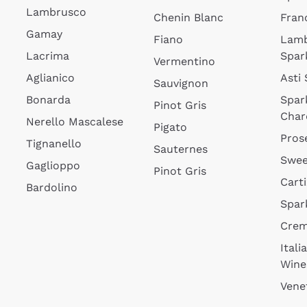
Lambrusco
Chenin Blanc
Fran
Gamay
Fiano
Lam
Lacrima
Spar
Vermentino
Aglianico
Asti
Sauvignon
Bonarda
Spar
Pinot Gris
Char
Nerello Mascalese
Pigato
Pros
Tignanello
Sauternes
Swee
Gaglioppo
Pinot Gris
Cart
Bardolino
Spar
Cre
Itali
Wine
Vene