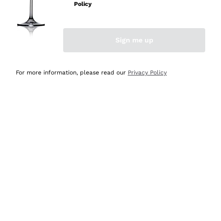
Policy
Acquirente verificato
Sign me up
Ieri
Semplice nell'uso, puntuali e veloci.
For more information, please read our
Privacy Policy
Acquirente verificato
Ieri
Ottima come sempre!
Acquirente verificato
2 Giorni Fa
Buona esperienza
Acquirente verificato