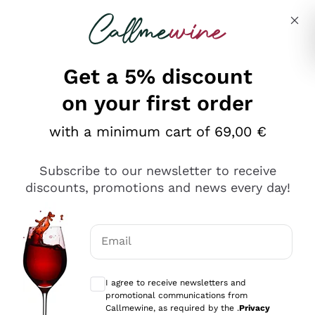
Skip to content
Describe what you are looking for
Get a 5% discount
on your first order
Ottimo
with a minimum cart of 69,00 €
4,5
/5
2.551
Subscribe to our newsletter to receive
recensioni
discounts, promotions and news every day!
Le nostre recensioni a 4 e 5 stelle.
Clicca qui per leggerle tutte >
Email
Precedente
Successivo
Optional consents to receive communicat
I agree to receive newsletters and
Oggi
promotional communications from
Perfetti e attenti al cliente
Callmewine, as required by the .
Privacy