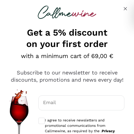
Skip to content
Describe what you are looking for
Get a 5% discount
on your first order
Ottimo
with a minimum cart of 69,00 €
4,5
/5
2.552
Subscribe to our newsletter to receive
recensioni
discounts, promotions and news every day!
Le nostre recensioni a 4 e 5 stelle.
Clicca qui per leggerle tutte >
Email
Precedente
Successivo
Optional consents to receive communicat
I agree to receive newsletters and
Oggi
promotional communications from
Ottima facilità di acquisto sul sito e consegna
Callmewine, as required by the .
Privacy