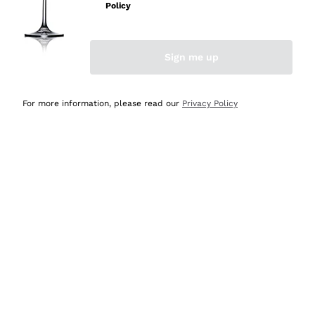
velocissima
Policy
Acquirente verificato
Sign me up
Ieri
Perfetti e attenti al cliente
For more information, please read our
Privacy Policy
Acquirente verificato
2 Giorni Fa
Semplice nell'uso, puntuali e veloci.
Acquirente verificato
2 Giorni Fa
Ottima come sempre!