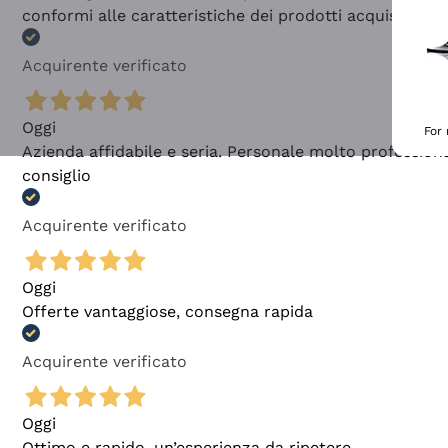
conformi alle caratteristiche dei prodotti acquistati
Acquirente verificato
Oggi
For
Azienda affidabile e seria. Personale molto profession
consiglio
Acquirente verificato
Oggi
Offerte vantaggiose, consegna rapida
Acquirente verificato
Oggi
Ottimo e rapido, un’esperienza da ripetere