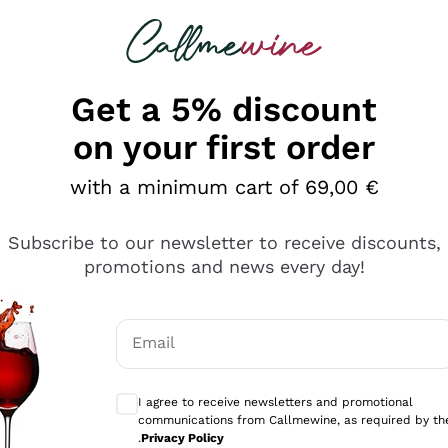
 looking for
Champagne
Sparkling Wines
Al
Get a 5% discount
on your first order
with a minimum cart of 69,00 €
Subscribe to our newsletter to receive discounts,
promotions and news every day!
Email
Optional consents to receive communicati
I agree to receive newsletters and promotional
communications from Callmewine, as required by th
tanti prodotti diversi e con un ampio range di prezzo. Le 
.
Privacy Policy