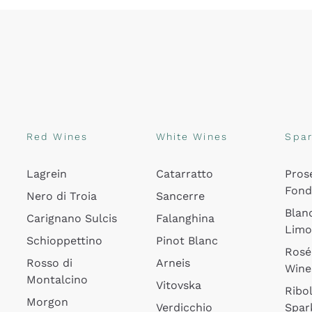
Red Wines
White Wines
Spar
Lagrein
Catarratto
Pros
Fon
Nero di Troia
Sancerre
Blan
Carignano Sulcis
Falanghina
Lim
Schioppettino
Pinot Blanc
Rosé
Rosso di
Arneis
Wine
Montalcino
Vitovska
Ribol
Morgon
Verdicchio
Spar