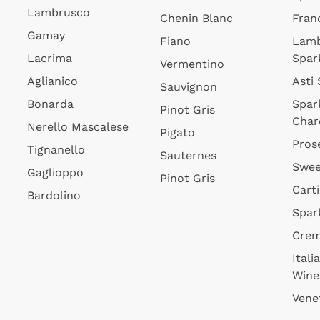
Lambrusco
Chenin Blanc
Fran
Gamay
Fiano
Lam
Lacrima
Spar
Vermentino
Aglianico
Asti
Sauvignon
Bonarda
Spar
Pinot Gris
Char
Nerello Mascalese
Pigato
Pros
Tignanello
Sauternes
Swee
Gaglioppo
Pinot Gris
Cart
Bardolino
Spar
Cre
Itali
Wine
Vene