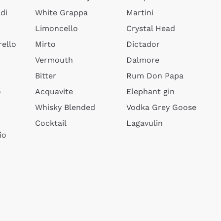
di
White Grappa
Martini
Limoncello
Crystal Head
ello
Mirto
Dictador
Vermouth
Dalmore
Bitter
Rum Don Papa
o
Acquavite
Elephant gin
Whisky Blended
Vodka Grey Goose
Cocktail
Lagavulin
io