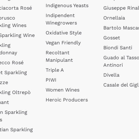
Indigenous Yeasts
ciacorta Rosé
Giuseppe Rinal
Indipendent
brusco
Ornellaia
Winegrowers
kling Wines
Bartolo Mascar
Oxidative Style
 Sparkling Wine
Gosset
Vegan Friendly
kling
Biondi Santi
donnay
Recoltant
Guado al Tass
Manipulant
ecco Rosé
Antinori
Triple A
t Sparkling
Divella
PIWI
izze
Casale del Gigl
Women Wines
kling Oltrepò
Heroic Producers
mant
an Sparkling
s
tian Sparkling