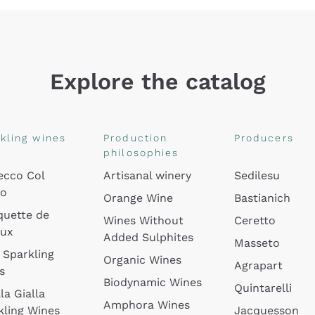
Explore the catalog
kling wines
Production
Producers
philosophies
ecco Col
Artisanal winery
Sedilesu
do
Orange Wine
Bastianich
quette de
Wines Without
Ceretto
oux
Added Sulphites
Masseto
 Sparkling
Organic Wines
Agrapart
s
Biodynamic Wines
Quintarelli
la Gialla
Amphora Wines
kling Wines
Jacquesson