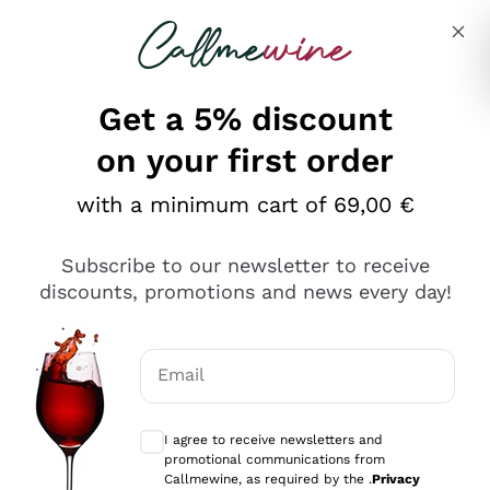
Skip to content
Describe what you are looking for
Get a 5% discount
on your first order
Ottimo
with a minimum cart of 69,00 €
4,5
/5
2.559
Subscribe to our newsletter to receive
recensioni
discounts, promotions and news every day!
Le nostre recensioni a 4 e 5 stelle.
Clicca qui per leggerle tutte >
Email
Precedente
Successivo
Optional consents to receive communicat
I agree to receive newsletters and
Oggi
promotional communications from
Il catalogo offre moltissime possibilità di scelta tra tanti
Callmewine, as required by the .
Privacy