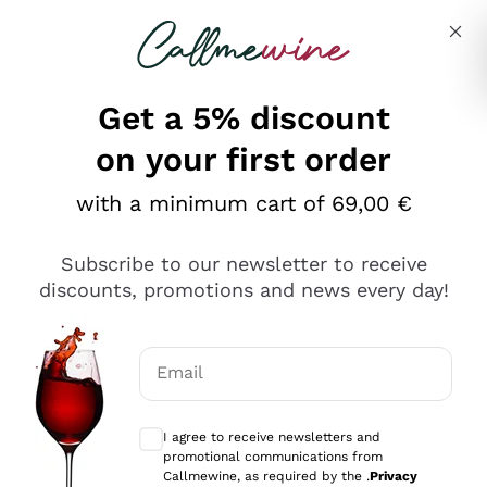
Skip to content
Describe what you are looking for
Get a 5% discount
on your first order
Ottimo
with a minimum cart of 69,00 €
4,5
/5
2.566
Subscribe to our newsletter to receive
recensioni
discounts, promotions and news every day!
Le nostre recensioni a 4 e 5 stelle.
Clicca qui per leggerle tutte >
Email
Precedente
Successivo
Optional consents to receive communicat
I agree to receive newsletters and
Oggi
promotional communications from
Ordine tutto ok, niente da dire a riguardo. Il sito in se
Callmewine, as required by the .
Privacy