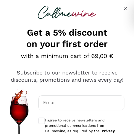
Skip to content
Describe what you are looking for
Get a 5% discount
on your first order
Ottimo
with a minimum cart of 69,00 €
4,5
/5
2.566
Subscribe to our newsletter to receive
recensioni
discounts, promotions and news every day!
Le nostre recensioni a 4 e 5 stelle.
Clicca qui per leggerle tutte >
Email
Precedente
Successivo
Optional consents to receive communicat
I agree to receive newsletters and
Oggi
promotional communications from
Ordine tutto ok, niente da dire a riguardo. Il sito in se
Callmewine, as required by the .
Privacy