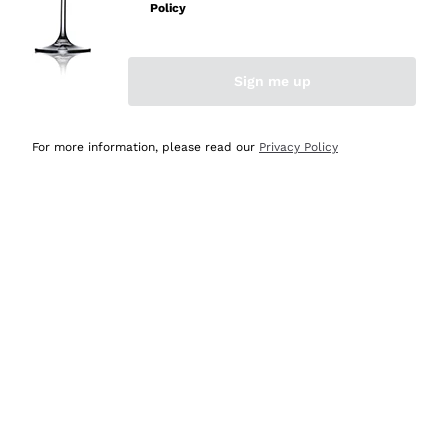
professionalità
Policy
Acquirente verificato
Sign me up
Ieri
Seri affidabili
For more information, please read our
Privacy Policy
Acquirente verificato
Ieri
Il catalogo offre moltissime possibilità di scelta tra tanti
prodotti diversi e con un ampio range di prezzo. Le
indicazioni dei consulenti sono estremamente chiare e
conformi alle caratteristiche dei prodotti acquistati
Acquirente verificato