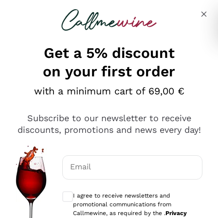
Skip to content
Describe what you are looking for
Get a 5% discount
on your first order
Ottimo
with a minimum cart of 69,00 €
4,5
/5
2.561
Subscribe to our newsletter to receive
recensioni
discounts, promotions and news every day!
Le nostre recensioni a 4 e 5 stelle.
Clicca qui per leggerle tutte >
Email
Precedente
Successivo
Optional consents to receive communicat
I agree to receive newsletters and
Oggi
promotional communications from
Acquisto semplice nelle modalità, gestito con rapidità e
Callmewine, as required by the .
Privacy