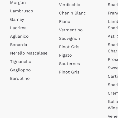
Morgon
Verdicchio
Spar
Lambrusco
Chenin Blanc
Fran
Gamay
Fiano
Lam
Lacrima
Spar
Vermentino
Aglianico
Asti
Sauvignon
Bonarda
Spar
Pinot Gris
Char
Nerello Mascalese
Pigato
Pros
Tignanello
Sauternes
Swee
Gaglioppo
Pinot Gris
Cart
Bardolino
Spar
Cre
Itali
Wine
Vene