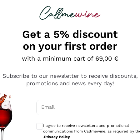
 looking for
Champagne
Sparkling Wines
Al
Get a 5% discount
on your first order
with a minimum cart of 69,00 €
Subscribe to our newsletter to receive discounts,
promotions and news every day!
Email
Optional consents to receive communicati
I agree to receive newsletters and promotional
communications from Callmewine, as required by th
se non è male ma secondo me ci sono alternative che hanno p
.
Privacy Policy