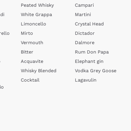
Peated Whisky
Campari
di
White Grappa
Martini
Limoncello
Crystal Head
ello
Mirto
Dictador
Vermouth
Dalmore
Bitter
Rum Don Papa
o
Acquavite
Elephant gin
Whisky Blended
Vodka Grey Goose
Cocktail
Lagavulin
io