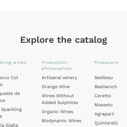
Explore the catalog
kling wines
Production
Producers
philosophies
ecco Col
Artisanal winery
Sedilesu
do
Orange Wine
Bastianich
quette de
Wines Without
Ceretto
oux
Added Sulphites
Masseto
 Sparkling
Organic Wines
Agrapart
s
Biodynamic Wines
Quintarelli
la Gialla