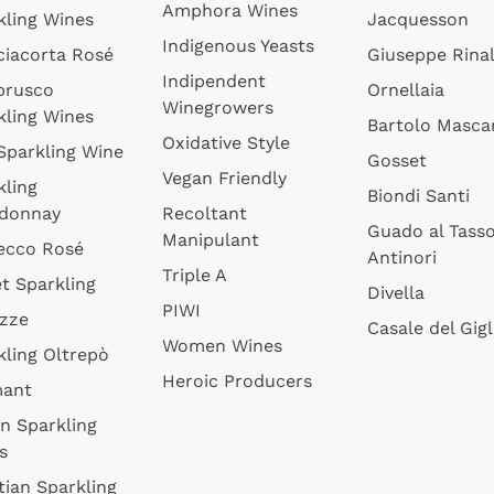
Amphora Wines
kling Wines
Jacquesson
Indigenous Yeasts
ciacorta Rosé
Giuseppe Rinal
Indipendent
brusco
Ornellaia
Winegrowers
kling Wines
Bartolo Mascar
Oxidative Style
 Sparkling Wine
Gosset
Vegan Friendly
kling
Biondi Santi
donnay
Recoltant
Guado al Tass
Manipulant
ecco Rosé
Antinori
Triple A
t Sparkling
Divella
PIWI
izze
Casale del Gigl
Women Wines
kling Oltrepò
Heroic Producers
mant
an Sparkling
s
tian Sparkling