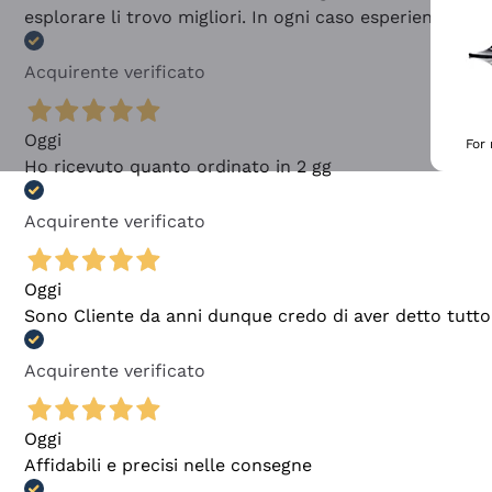
esplorare li trovo migliori. In ogni caso esperienza buo
Acquirente verificato
Oggi
For
Ho ricevuto quanto ordinato in 2 gg
Acquirente verificato
Oggi
Sono Cliente da anni dunque credo di aver detto tutto
Acquirente verificato
Oggi
Affidabili e precisi nelle consegne