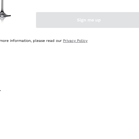
na e lo consiglio! 👍
Sign me up
 more information, please read our
Privacy Policy
.