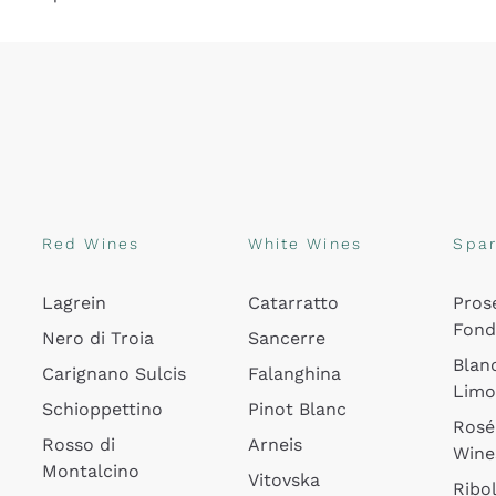
Red Wines
White Wines
Spar
Lagrein
Catarratto
Pros
Fon
Nero di Troia
Sancerre
Blan
Carignano Sulcis
Falanghina
Lim
Schioppettino
Pinot Blanc
Rosé
Rosso di
Arneis
Wine
Montalcino
Vitovska
Ribol