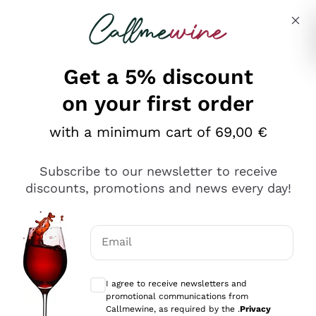
Skip to content
Describe what you are looking for
Get a 5% discount
on your first order
Ottimo
with a minimum cart of 69,00 €
4,5
/5
2.566
Subscribe to our newsletter to receive
recensioni
discounts, promotions and news every day!
Le nostre recensioni a 4 e 5 stelle.
Clicca qui per leggerle tutte >
Email
Precedente
Successivo
Optional consents to receive communicat
I agree to receive newsletters and
Ieri
promotional communications from
Ordine tutto ok, niente da dire a riguardo. Il sito in se
Callmewine, as required by the .
Privacy