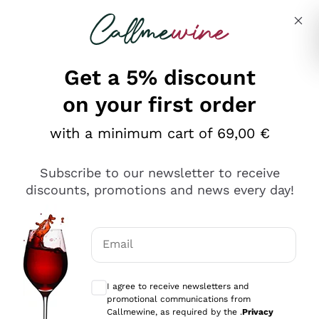
Skip to content
Describe what you are looking for
Get a 5% discount
on your first order
Ottimo
with a minimum cart of 69,00 €
4,5
/5
2.551
Subscribe to our newsletter to receive
recensioni
discounts, promotions and news every day!
Le nostre recensioni a 4 e 5 stelle.
Clicca qui per leggerle tutte >
Email
Precedente
Successivo
Optional consents to receive communicat
I agree to receive newsletters and
Oggi
promotional communications from
Perfetti e attenti al cliente
Callmewine, as required by the .
Privacy