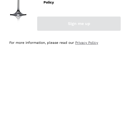
Policy
Acquirente verificato
Sign me up
Ieri
Semplice nell'uso, puntuali e veloci.
For more information, please read our
Privacy Policy
Acquirente verificato
Ieri
Ottima come sempre!
Acquirente verificato
2 Giorni Fa
Buona esperienza
Acquirente verificato