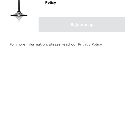
professionalità
Policy
Acquirente verificato
Sign me up
Oggi
Seri affidabili
For more information, please read our
Privacy Policy
Acquirente verificato
Ieri
Il catalogo offre moltissime possibilità di scelta tra tanti
prodotti diversi e con un ampio range di prezzo. Le
indicazioni dei consulenti sono estremamente chiare e
conformi alle caratteristiche dei prodotti acquistati
Acquirente verificato