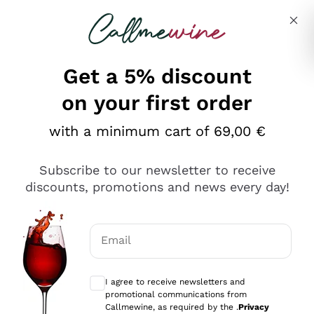
Skip to content
Describe what you are looking for
Get a 5% discount
on your first order
Ottimo
with a minimum cart of 69,00 €
4,5
/5
2.561
Subscribe to our newsletter to receive
recensioni
discounts, promotions and news every day!
Le nostre recensioni a 4 e 5 stelle.
Clicca qui per leggerle tutte >
Email
Precedente
Successivo
Optional consents to receive communicat
I agree to receive newsletters and
Oggi
promotional communications from
Acquisto semplice nelle modalità, gestito con rapidità e
Callmewine, as required by the .
Privacy