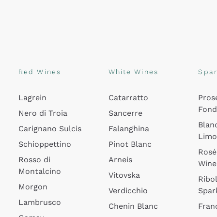
Red Wines
White Wines
Spar
Lagrein
Catarratto
Pros
Fon
Nero di Troia
Sancerre
Blan
Carignano Sulcis
Falanghina
Lim
Schioppettino
Pinot Blanc
Rosé
Rosso di
Arneis
Wine
Montalcino
Vitovska
Ribol
Morgon
Verdicchio
Spar
Lambrusco
Chenin Blanc
Fran