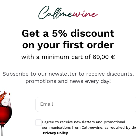
 looking for
Champagne
Sparkling Wines
Al
Get a 5% discount
on your first order
with a minimum cart of 69,00 €
Subscribe to our newsletter to receive discounts,
promotions and news every day!
Email
Optional consents to receive communicati
I agree to receive newsletters and promotional
communications from Callmewine, as required by th
sima
.
Privacy Policy