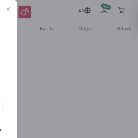
EN
l Wines
Spirits
Origin
Others
ons and personalized offers
e