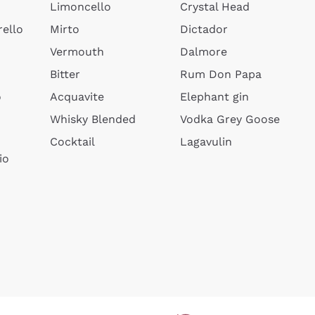
Limoncello
Crystal Head
ello
Mirto
Dictador
Vermouth
Dalmore
Bitter
Rum Don Papa
o
Acquavite
Elephant gin
Whisky Blended
Vodka Grey Goose
Cocktail
Lagavulin
io