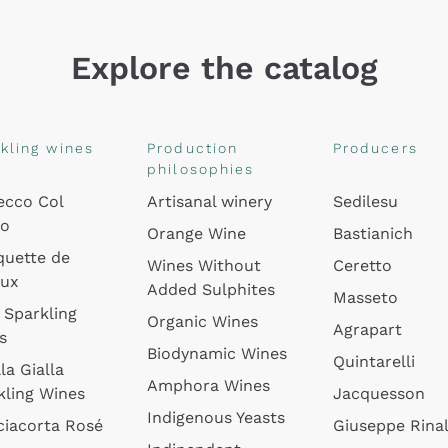
Explore the catalog
kling wines
Production
Producers
philosophies
ecco Col
Artisanal winery
Sedilesu
do
Orange Wine
Bastianich
quette de
Wines Without
Ceretto
oux
Added Sulphites
Masseto
 Sparkling
Organic Wines
Agrapart
s
Biodynamic Wines
Quintarelli
la Gialla
Amphora Wines
kling Wines
Jacquesson
Indigenous Yeasts
ciacorta Rosé
Giuseppe Rinal