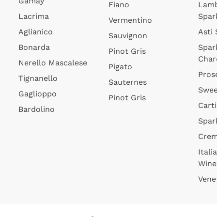
Gamay
Fiano
Lam
Lacrima
Spar
Vermentino
Aglianico
Asti
Sauvignon
Bonarda
Spar
Pinot Gris
Char
Nerello Mascalese
Pigato
Pros
Tignanello
Sauternes
Swee
Gaglioppo
Pinot Gris
Cart
Bardolino
Spar
Cre
Itali
Wine
Vene