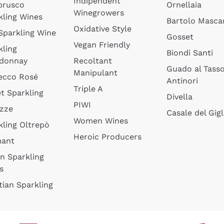
Indipendent
brusco
Ornellaia
Winegrowers
kling Wines
Bartolo Mascar
Oxidative Style
 Sparkling Wine
Gosset
Vegan Friendly
kling
Biondi Santi
donnay
Recoltant
Guado al Tass
Manipulant
ecco Rosé
Antinori
Triple A
t Sparkling
Divella
PIWI
izze
Casale del Gigl
Women Wines
kling Oltrepò
Heroic Producers
mant
an Sparkling
s
tian Sparkling