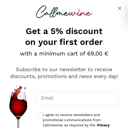
Skip to content
Describe what you are looking for
Get a 5% discount
on your first order
Ottimo
with a minimum cart of 69,00 €
4,5
/5
2.566
Subscribe to our newsletter to receive
recensioni
discounts, promotions and news every day!
Le nostre recensioni a 4 e 5 stelle.
Clicca qui per leggerle tutte >
Email
Precedente
Successivo
Optional consents to receive communicat
I agree to receive newsletters and
Oggi
promotional communications from
Ordine tutto ok, niente da dire a riguardo. Il sito in se
Callmewine, as required by the .
Privacy