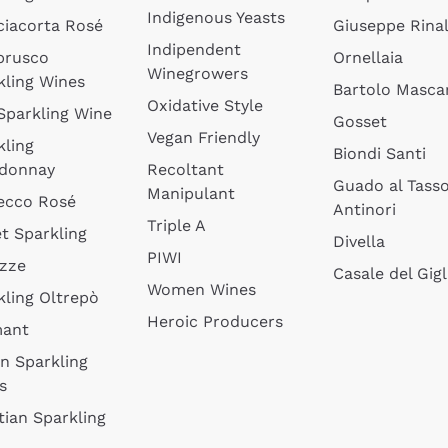
Indigenous Yeasts
ciacorta Rosé
Giuseppe Rinal
Indipendent
brusco
Ornellaia
Winegrowers
kling Wines
Bartolo Mascar
Oxidative Style
 Sparkling Wine
Gosset
Vegan Friendly
kling
Biondi Santi
donnay
Recoltant
Guado al Tass
Manipulant
ecco Rosé
Antinori
Triple A
t Sparkling
Divella
PIWI
izze
Casale del Gigl
Women Wines
kling Oltrepò
Heroic Producers
mant
an Sparkling
s
tian Sparkling