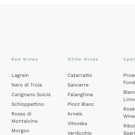
Red Wines
White Wines
Spar
Lagrein
Catarratto
Pros
Fon
Nero di Troia
Sancerre
Blan
Carignano Sulcis
Falanghina
Lim
Schioppettino
Pinot Blanc
Rosé
Rosso di
Arneis
Wine
Montalcino
Vitovska
Ribol
Morgon
Verdicchio
Spar