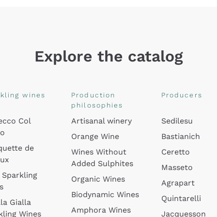
Explore the catalog
kling wines
Production
Producers
philosophies
ecco Col
Artisanal winery
Sedilesu
do
Orange Wine
Bastianich
quette de
Wines Without
Ceretto
oux
Added Sulphites
Masseto
 Sparkling
Organic Wines
Agrapart
s
Biodynamic Wines
Quintarelli
la Gialla
Amphora Wines
kling Wines
Jacquesson