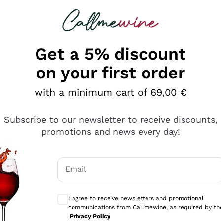
 looking for
Champagne
Sparkling Wines
Al
Get a 5% discount
on your first order
with a minimum cart of 69,00 €
Subscribe to our newsletter to receive discounts,
promotions and news every day!
Email
Optional consents to receive communicati
I agree to receive newsletters and promotional
communications from Callmewine, as required by th
tanti prodotti diversi e con un ampio range di prezzo. Le 
.
Privacy Policy