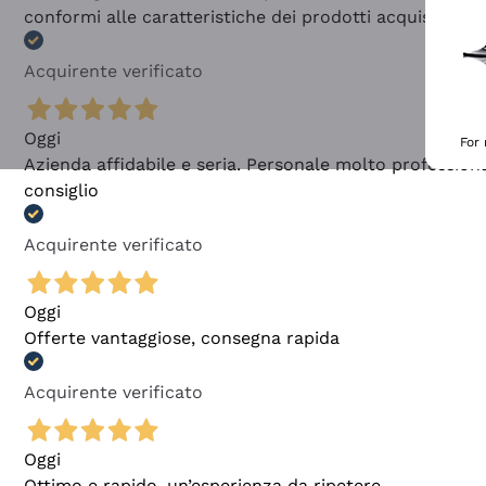
conformi alle caratteristiche dei prodotti acquistati
Acquirente verificato
Oggi
For
Azienda affidabile e seria. Personale molto profession
consiglio
Acquirente verificato
Oggi
Offerte vantaggiose, consegna rapida
Acquirente verificato
Oggi
Ottimo e rapido, un’esperienza da ripetere