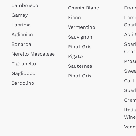
Lambrusco
Chenin Blanc
Fran
Gamay
Fiano
Lam
Lacrima
Spar
Vermentino
Aglianico
Asti
Sauvignon
Bonarda
Spar
Pinot Gris
Char
Nerello Mascalese
Pigato
Pros
Tignanello
Sauternes
Swee
Gaglioppo
Pinot Gris
Cart
Bardolino
Spar
Cre
Itali
Wine
Vene