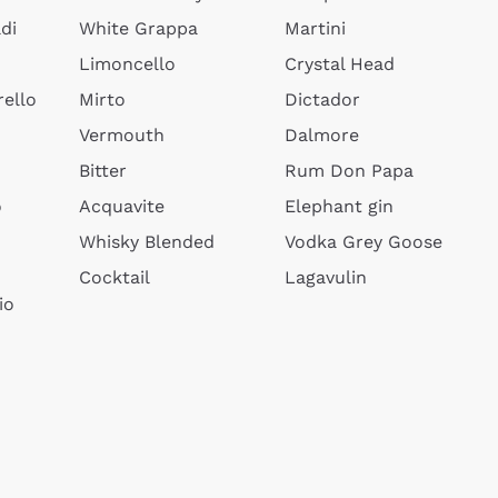
di
White Grappa
Martini
Limoncello
Crystal Head
ello
Mirto
Dictador
Vermouth
Dalmore
Bitter
Rum Don Papa
o
Acquavite
Elephant gin
Whisky Blended
Vodka Grey Goose
Cocktail
Lagavulin
io