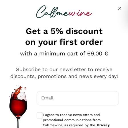
Skip to content
Describe what you are looking for
Get a 5% discount
on your first order
Ottimo
with a minimum cart of 69,00 €
4,5
/5
2.566
Subscribe to our newsletter to receive
recensioni
discounts, promotions and news every day!
Le nostre recensioni a 4 e 5 stelle.
Clicca qui per leggerle tutte >
Email
Precedente
Successivo
Optional consents to receive communicat
I agree to receive newsletters and
Oggi
promotional communications from
Ordine tutto ok, niente da dire a riguardo. Il sito in se
Callmewine, as required by the .
Privacy