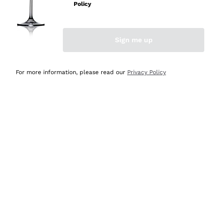
professionalità
Policy
Acquirente verificato
Sign me up
Ieri
Seri affidabili
For more information, please read our
Privacy Policy
Acquirente verificato
Ieri
Il catalogo offre moltissime possibilità di scelta tra tanti
prodotti diversi e con un ampio range di prezzo. Le
indicazioni dei consulenti sono estremamente chiare e
conformi alle caratteristiche dei prodotti acquistati
Acquirente verificato