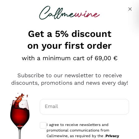
Skip to content
Describe what you are looking for
Get a 5% discount
on your first order
Ottimo
with a minimum cart of 69,00 €
4,5
/5
2.561
Subscribe to our newsletter to receive
recensioni
discounts, promotions and news every day!
Le nostre recensioni a 4 e 5 stelle.
Clicca qui per leggerle tutte >
Email
Precedente
Successivo
Optional consents to receive communicat
I agree to receive newsletters and
Oggi
promotional communications from
Acquisto semplice nelle modalità, gestito con rapidità e
Callmewine, as required by the .
Privacy