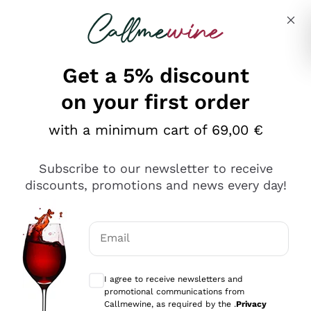
Skip to content
Describe what you are looking for
Get a 5% discount
on your first order
Ottimo
with a minimum cart of 69,00 €
4,5
/5
2.551
Subscribe to our newsletter to receive
recensioni
discounts, promotions and news every day!
Le nostre recensioni a 4 e 5 stelle.
Clicca qui per leggerle tutte >
Email
Precedente
Successivo
Optional consents to receive communicat
I agree to receive newsletters and
Oggi
promotional communications from
Perfetti e attenti al cliente
Callmewine, as required by the .
Privacy