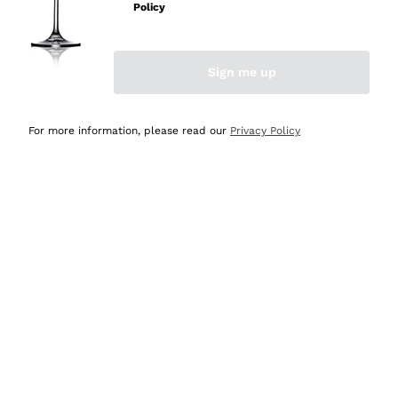
Policy
Acquirente verificato
Sign me up
Ieri
Semplice nell'uso, puntuali e veloci.
For more information, please read our
Privacy Policy
Acquirente verificato
Ieri
Ottima come sempre!
Acquirente verificato
2 Giorni Fa
Buona esperienza
Acquirente verificato